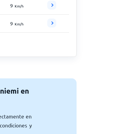
9
Km/h
9
Km/h
aniemi en
rectamente en
condiciones y