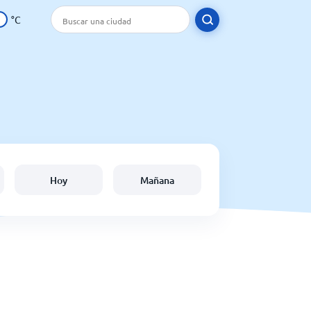
°C
Hoy
Mañana