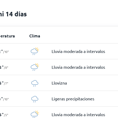
i 14 días
eratura
Clima
Lluvia moderada a intervalos
2
°
/
10
°
Lluvia moderada a intervalos
5
°
/
8
°
Llovizna
5
°
/
7
°
Ligeras precipitaciones
3
°
/
10
°
Lluvia moderada a intervalos
6
°
/
5
°