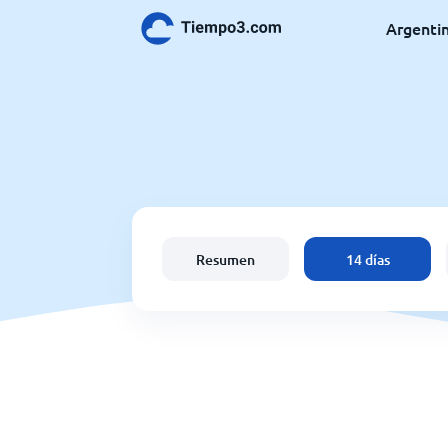
Argenti
Resumen
14 días