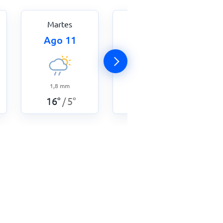
Martes
Miércoles
Ago 11
Ago 12
1,8
mm
0,8
mm
16
°
5
°
13
°
6
°
/
/