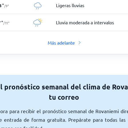
Ligeras lluvias
3
°
/
9
°
Lluvia moderada a intervalos
7
°
/
11
°
Más adelante
l pronóstico semanal del clima de Rov
tu correo
hora para recibir el pronóstico semanal de Rovaniemi di
e entrada de forma gratuita. Prepárate para todas las 