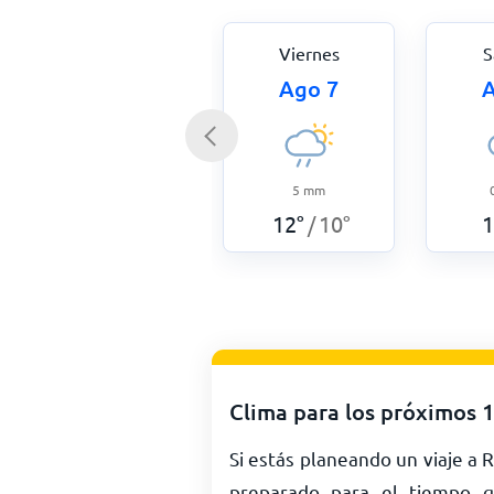
Viernes
S
Ago 7
A
5
mm
12
°
10
°
1
/
Clima para los próximos 
Si estás planeando un viaje a
preparado para el tiempo q