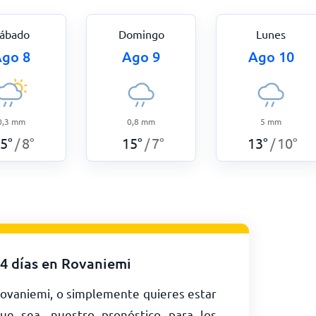
ábado
Domingo
Lunes
go 8
Ago 9
Ago 10
0,3
mm
0,8
mm
5
mm
5
°
8
°
15
°
7
°
13
°
10
°
/
/
/
14 días en Rovaniemi
 Rovaniemi, o simplemente quieres estar
ue sea, nuestro pronóstico para los