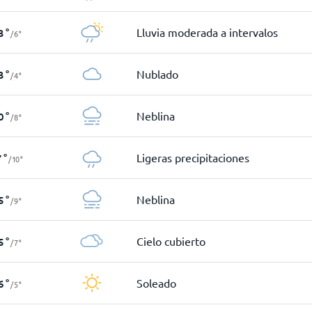
Lluvia moderada a intervalos
3
°
/
6
°
Nublado
3
°
/
4
°
Neblina
0
°
/
8
°
Ligeras precipitaciones
7
°
/
10
°
Neblina
5
°
/
9
°
Cielo cubierto
5
°
/
7
°
Soleado
6
°
/
5
°