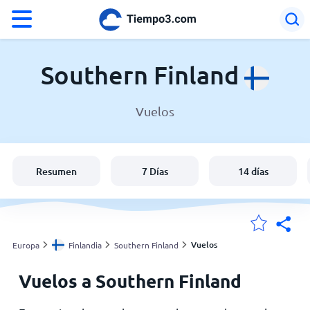
°F
°C
Southern Finland
Vuelos
El clima en Southern Finland
Finlandia
Resumen
7 Días
14 días
España
Argentina
Vuelos
Europa
Finlandia
Southern Finland
Vuelos a Southern Finland
Mis ubicaciones