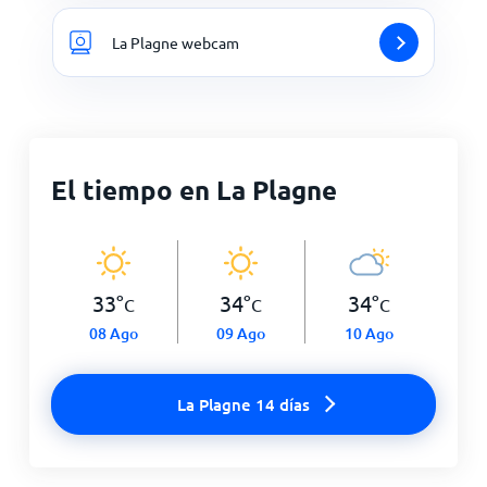
La Plagne webcam
El tiempo en La Plagne
33
°
34
°
34
°
C
C
C
08 Ago
09 Ago
10 Ago
La Plagne 14 días