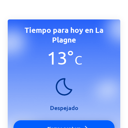
Tiempo para hoy en La
Plagne
13
°
C
Despejado