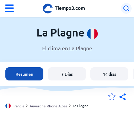
°F
°C
La Plagne
El clima en La Plagne
El clima en La Plagne
Francia
Resumen
7 Días
14 días
España
Argentina
La Plagne
Francia
Auvergne Rhone Alpes
Mis ubicaciones