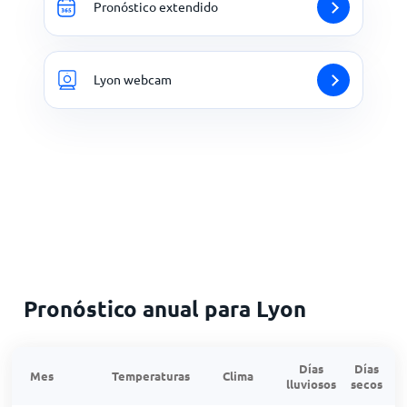
Pronóstico extendido
Lyon webcam
Pronóstico anual para Lyon
Días
Días
Mes
Temperaturas
Clima
lluviosos
secos
n