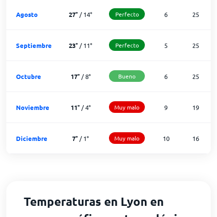
Agosto
27
°
/
14
°
Perfecto
6
25
Septiembre
23
°
/
11
°
Perfecto
5
25
Octubre
17
°
/
8
°
Bueno
6
25
Noviembre
11
°
/
4
°
Muy malo
9
19
Diciembre
7
°
/
1
°
Muy malo
10
16
Temperaturas en Lyon en