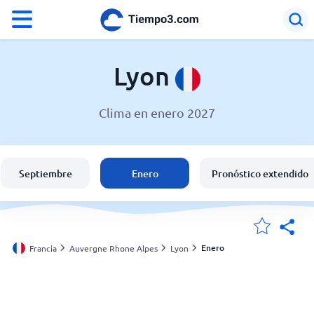
°F
°C
Lyon
Clima en enero 2027
El clima en Lyon
Francia
Septiembre
Enero
Pronóstico extendido
España
Argentina
Enero
Francia
Auvergne Rhone Alpes
Lyon
Mis ubicaciones