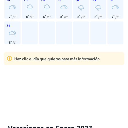
7
°
8
°
6
°
8
°
8
°
8
°
7
°
/
0
°
/
2
°
/
1
°
/
2
°
/
1
°
/
2
°
/
2
°
31
8
°
/
2
°
Haz clic el día que quieras para más información
Vacaciones en Enero 2027