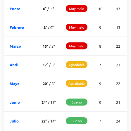
Enero
6
°
/
-1
°
Muy malo
10
13
Febrero
8
°
/
0
°
Muy malo
9
13
Marzo
13
°
/
3
°
Muy malo
8
22
Abril
17
°
/
5
°
Agradable
7
23
Mayo
20
°
/
8
°
Agradable
9
22
Junio
24
°
/
12
°
Bueno
9
21
Julio
27
°
/
14
°
Bueno
7
24