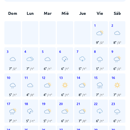
Dom
Lun
Mar
Mié
Jue
Vie
Sáb
1
2
9
°
8
°
/
2
°
/
3
°
3
4
5
6
7
8
9
7
°
7
°
6
°
6
°
5
°
5
°
6
°
/
2
°
/
1
°
/
1
°
/
1
°
/
1
°
/
1
°
/
2
°
10
11
12
13
14
15
16
5
°
4
°
4
°
6
°
8
°
7
°
7
°
/
1
°
/
0
°
/
-1
°
/
1
°
/
1
°
/
1
°
/
0
°
17
18
19
20
21
22
23
7
°
5
°
5
°
6
°
7
°
6
°
6
°
/
1
°
/
-1
°
/
-1
°
/
0
°
/
0
°
/
1
°
/
1
°
24
25
26
27
28
29
30