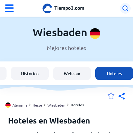
°F
°C
Wiesbaden
Mejores hoteles
El clima en Wiesbaden
Alemania
Histórico
Webcam
Hoteles
España
Argentina
Hoteles
Alemania
Hesse
Wiesbaden
Hoteles en Wiesbaden
Mis ubicaciones