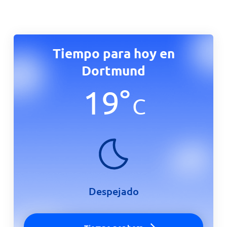
Tiempo para hoy en
Dortmund
19
°
C
Despejado