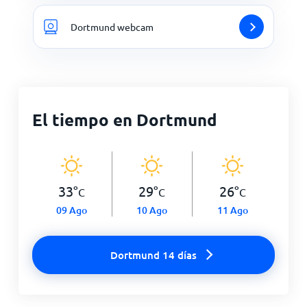
Dortmund webcam
El tiempo en Dortmund
33
°
29
°
26
°
C
C
C
09 Ago
10 Ago
11 Ago
Dortmund 14 días