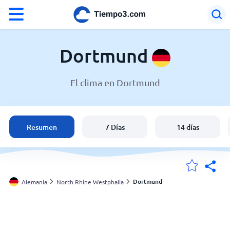
°F
°C
Dortmund
El clima en Dortmund
El clima en Dortmund
Alemania
Resumen
7 Días
14 días
España
Argentina
Dortmund
Alemania
North Rhine Westphalia
Mis ubicaciones