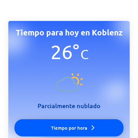
Tiempo para hoy en Koblenz
26
°
C
Parcialmente nublado
Tiempo por hora