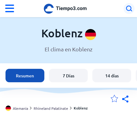
°F
°C
Koblenz
El clima en Koblenz
El clima en Koblenz
Alemania
Resumen
7 Días
14 días
España
Argentina
Koblenz
Alemania
Rhineland Palatinate
Mis ubicaciones