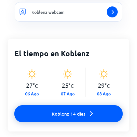
Koblenz webcam
El tiempo en Koblenz
27
°
25
°
29
°
C
C
C
06 Ago
07 Ago
08 Ago
Koblenz 14 días