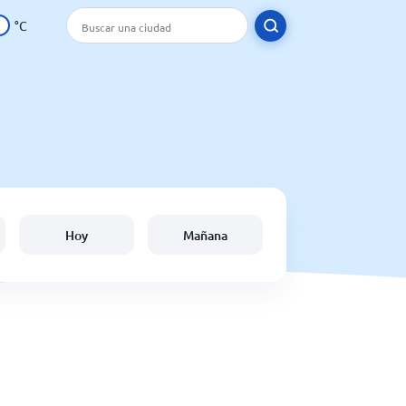
°C
Hoy
Mañana