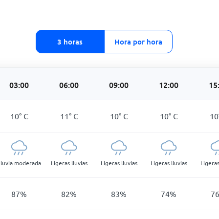
3 horas
Hora por hora
03:00
06:00
09:00
12:00
15
10
°
C
11
°
C
10
°
C
10
°
C
10
Lluvia moderada
Ligeras lluvias
Ligeras lluvias
Ligeras lluvias
Ligeras
87
%
82
%
83
%
74
%
7