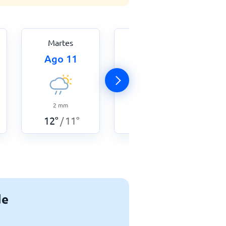
Martes
Miércoles
Ago 11
Ago 12
2
mm
14
mm
12
°
11
°
12
°
11
°
/
/
de