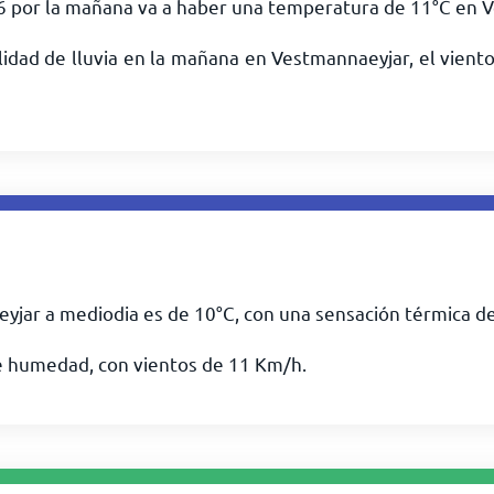
26 por la mañana va a haber una temperatura de
11
°
C
en V
idad de lluvia en la mañana en Vestmannaeyjar, el viento
yjar a mediodia es de
10
°
C
, con una sensación térmica d
e humedad, con vientos de
11
Km/h
.