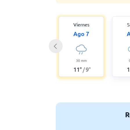
Viernes
S
Ago 7
A
30
mm
11
°
9
°
1
/
R