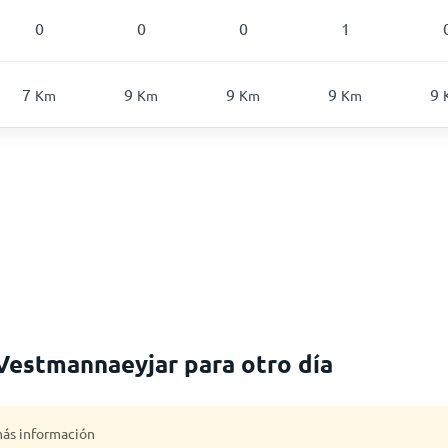
0
0
0
1
7
9
9
9
9
Km
Km
Km
Km
 Vestmannaeyjar para otro día
 más información