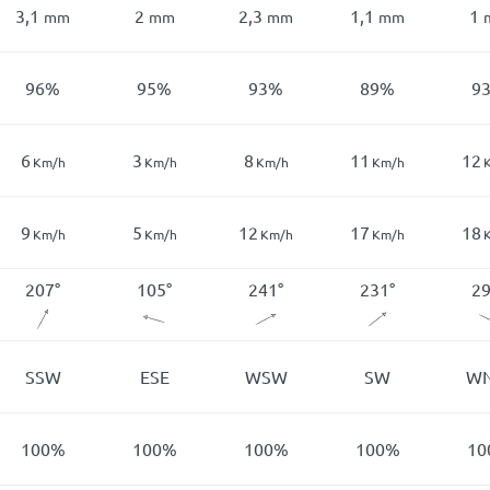
3,1
2
2,3
1,1
1
mm
mm
mm
mm
96
%
95
%
93
%
89
%
9
6
3
8
11
12
Km/h
Km/h
Km/h
Km/h
9
5
12
17
18
Km/h
Km/h
Km/h
Km/h
207
°
105
°
241
°
231
°
2
SSW
ESE
WSW
SW
W
100
%
100
%
100
%
100
%
10