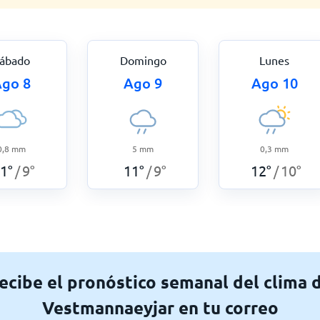
ábado
Domingo
Lunes
go 8
Ago 9
Ago 10
0,8
mm
5
mm
0,3
mm
1
°
9
°
11
°
9
°
12
°
10
°
/
/
/
ecibe el pronóstico semanal del clima 
Vestmannaeyjar en tu correo