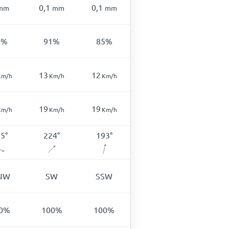
0,1
0,1
mm
mm
mm
3
%
91
%
85
%
13
12
Km/h
Km/h
Km/h
19
19
Km/h
Km/h
Km/h
95
°
224
°
193
°
NW
SW
SSW
0
%
100
%
100
%