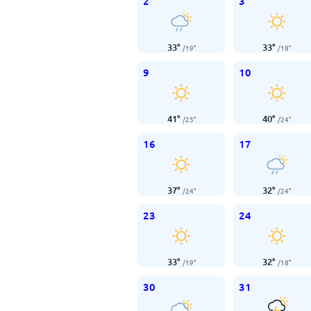
2
3
33
°
33
°
/
19
°
/
18
°
9
10
41
°
40
°
/
25
°
/
24
°
16
17
37
°
32
°
/
24
°
/
24
°
23
24
33
°
32
°
/
19
°
/
18
°
30
31