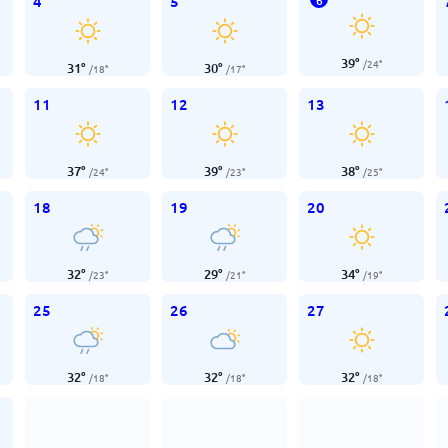
4
5
6
39
°
/
24
°
31
°
30
°
/
18
°
/
17
°
11
12
13
37
°
39
°
38
°
/
24
°
/
23
°
/
25
°
18
19
20
32
°
29
°
34
°
/
23
°
/
21
°
/
19
°
25
26
27
32
°
32
°
32
°
/
18
°
/
18
°
/
18
°