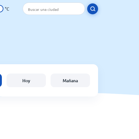
°C
Hoy
Mañana