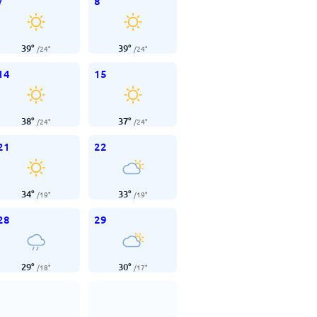
7
8
39
°
39
°
/
24
°
/
24
°
14
15
38
°
37
°
/
24
°
/
24
°
21
22
34
°
33
°
/
19
°
/
19
°
28
29
29
°
30
°
/
18
°
/
17
°