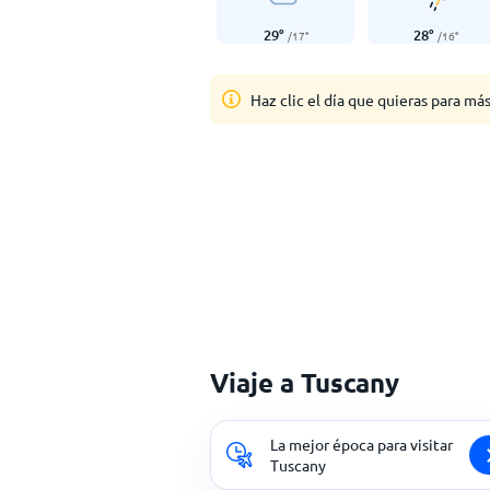
29
°
28
°
/
17
°
/
16
°
Haz clic el día que quieras para má
Viaje a Tuscany
La mejor época para visitar
Tuscany