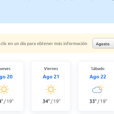
clic en un día para obtener más información
ueves
Viernes
Sábado
go 20
Ago 21
Ago 22
4
°
19
°
34
°
19
°
33
°
19
°
/
/
/