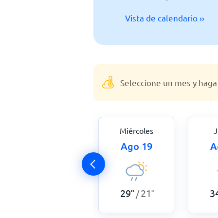
Vista de calendario ››
Seleccione un mes y haga 
Martes
Miércoles
J
Ago 18
Ago 19
A
32
°
23
°
29
°
21
°
3
/
/