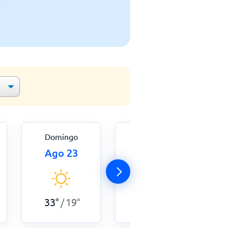
Domingo
Lunes
Ago 23
Ago 24
32
°
18
°
/
33
°
19
°
/