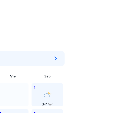
Vie
Sáb
1
34
°
/
19
°