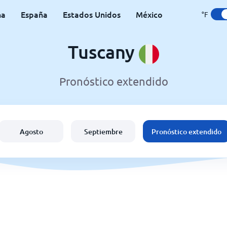
na
España
Estados Unidos
México
°F
Tuscany
Pronóstico extendido
Agosto
Septiembre
Pronóstico extendido