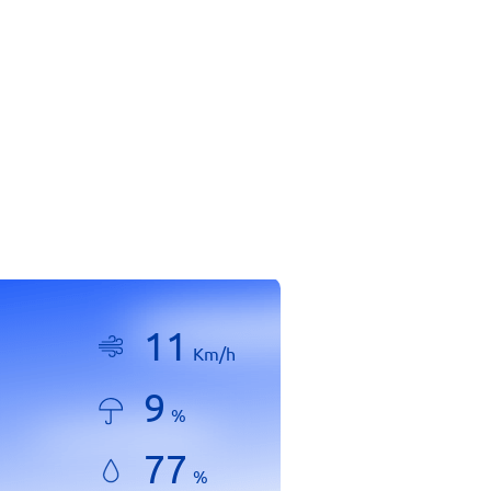
11
Km/h
9
%
77
%