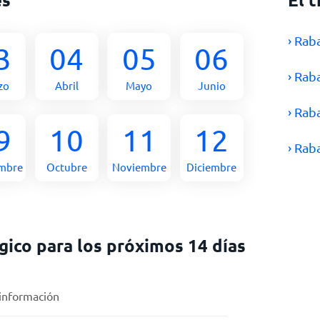
› Rab
3
04
05
06
› Rab
zo
Abril
Mayo
Junio
› Rab
9
10
11
12
› Rab
embre
Octubre
Noviembre
Diciembre
ico para los próximos 14 días
 información