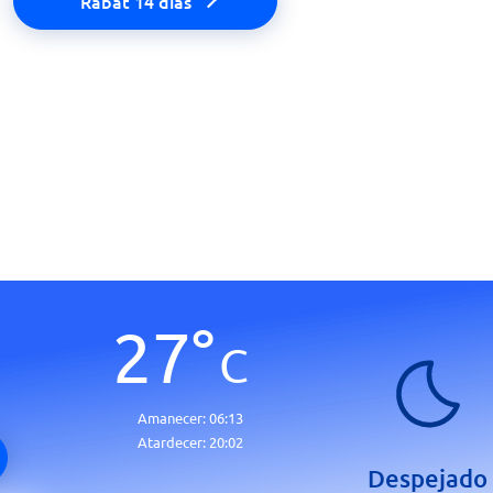
Rabat 14 días
27
°
C
Amanecer:
06:13
Atardecer:
20:02
Despejado