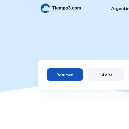
Argenti
Resumen
14 días