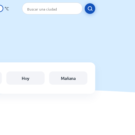
°C
Hoy
Mañana