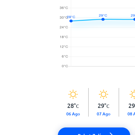
28
°
29
°
29
C
C
06 Ago
07 Ago
08 