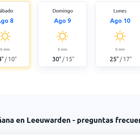
ábado
Domingo
Lunes
go 8
Ago 9
Ago 10
0
mm
0
mm
0
mm
4
°
10
°
30
°
15
°
25
°
17
°
/
/
/
ñana en Leeuwarden - preguntas frecue