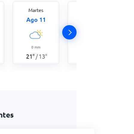
Martes
Miércoles
Ago 11
Ago 12
0
mm
0
mm
30
°
10
°
/
21
°
13
°
/
ntes