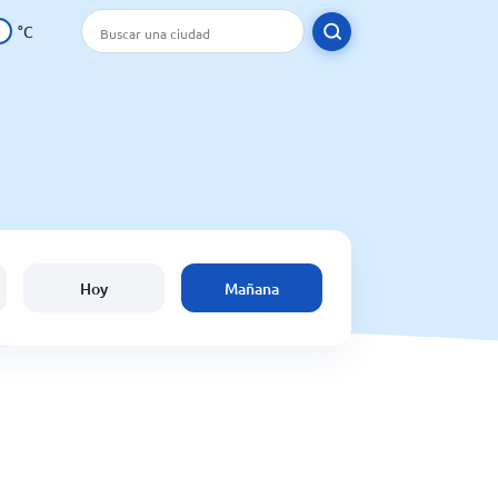
°C
Hoy
Mañana