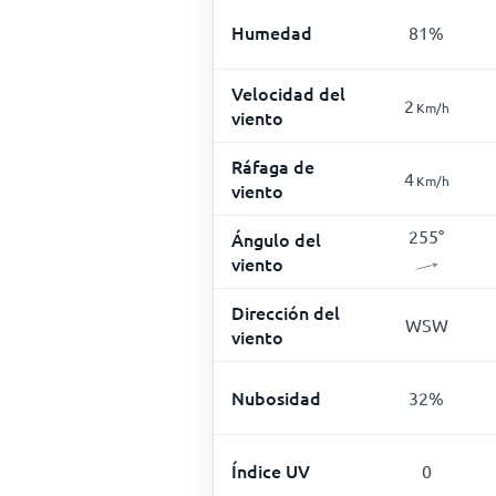
Humedad
81
%
Velocidad del
2
Km/h
viento
Ráfaga de
4
Km/h
viento
255
°
Ángulo del
viento
Dirección del
WSW
viento
Nubosidad
32
%
Índice UV
0