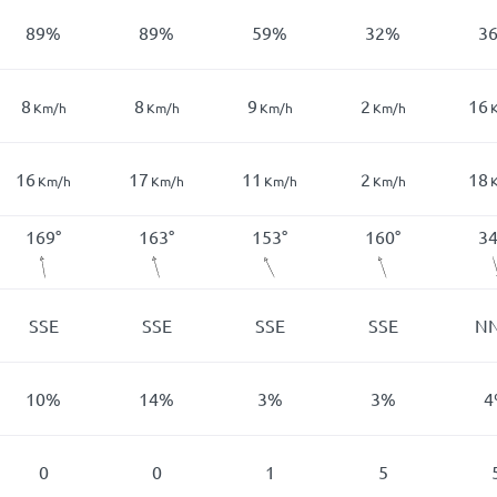
89
%
89
%
59
%
32
%
3
8
8
9
2
16
Km/h
Km/h
Km/h
Km/h
16
17
11
2
18
Km/h
Km/h
Km/h
Km/h
169
°
163
°
153
°
160
°
3
SSE
SSE
SSE
SSE
N
10
%
14
%
3
%
3
%
4
0
0
1
5