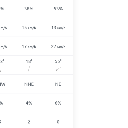
6
%
38
%
53
%
15
13
Km/h
Km/h
Km/h
17
27
Km/h
Km/h
Km/h
42
°
18
°
55
°
NW
NNE
NE
%
4
%
6
%
5
2
0