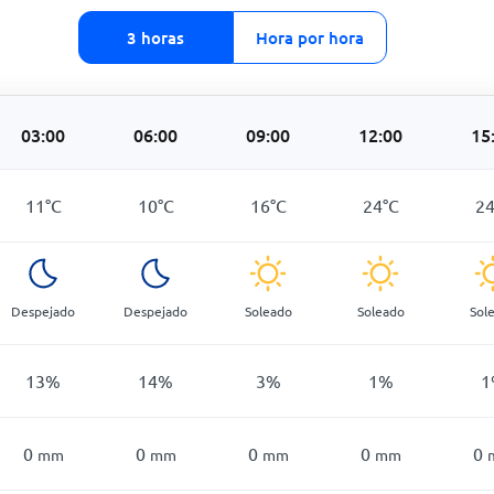
3 horas
Hora por hora
03:00
06:00
09:00
12:00
15
11
°
C
10
°
C
16
°
C
24
°
C
2
Despejado
Despejado
Soleado
Soleado
Sol
13
%
14
%
3
%
1
%
1
0
0
0
0
0
mm
mm
mm
mm