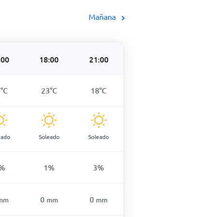
Mañana
:00
18:00
21:00
4
°
C
23
°
C
18
°
C
eado
Soleado
Soleado
%
1
%
3
%
0
0
mm
mm
mm