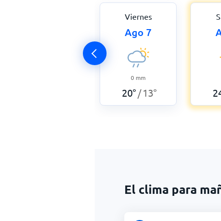
Viernes
S
Ago 7
A
0
mm
20
°
13
°
2
/
El clima para ma