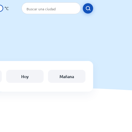
°C
Hoy
Mañana