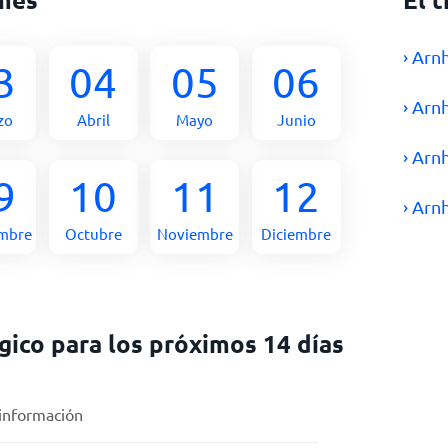
› Arn
3
04
05
06
› Arn
zo
Abril
Mayo
Junio
› Arn
9
10
11
12
› Arn
embre
Octubre
Noviembre
Diciembre
ico para los próximos 14 días
 información