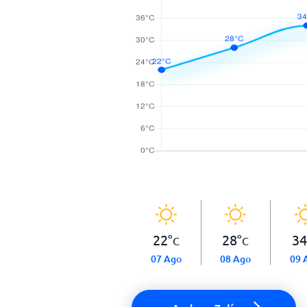
22
°
28
°
34
C
C
07 Ago
08 Ago
09 