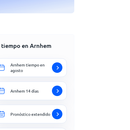
l tiempo en Arnhem
Arnhem tiempo en
agosto
Arnhem 14 días
Pronóstico extendido