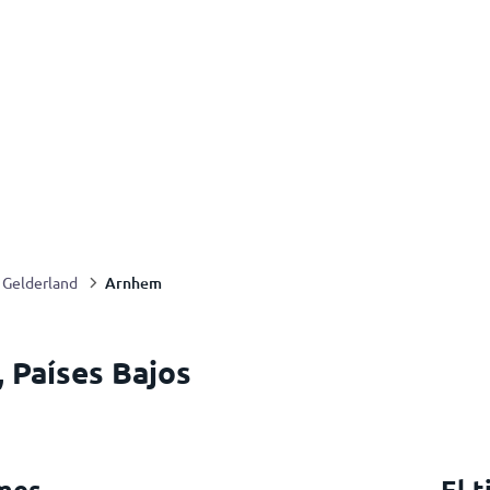
Arnhem
Gelderland
 Países Bajos
mes
El 