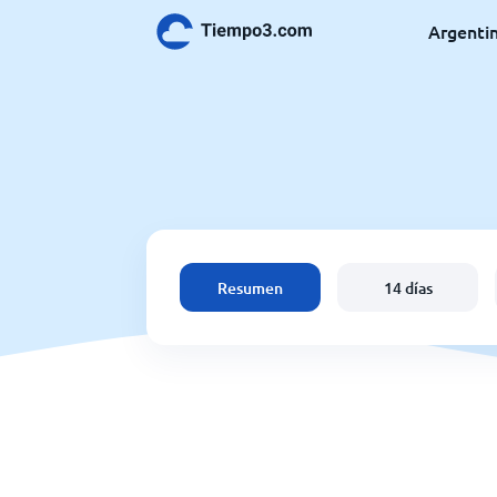
Argenti
Resumen
14 días