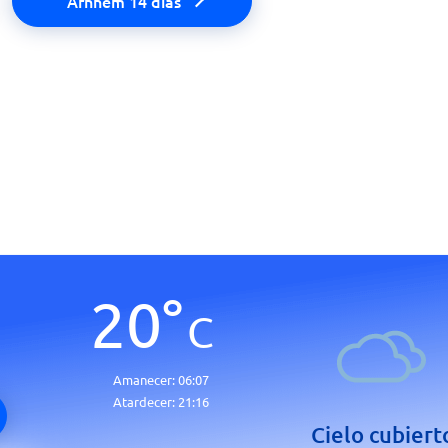
Arnhem 14 días
20
°
C
Amanecer:
06:07
Atardecer:
21:16
Cielo cubiert