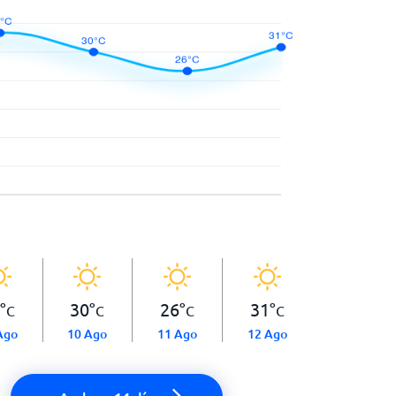
°
30
°
26
°
31
°
C
C
C
C
Ago
10 Ago
11 Ago
12 Ago