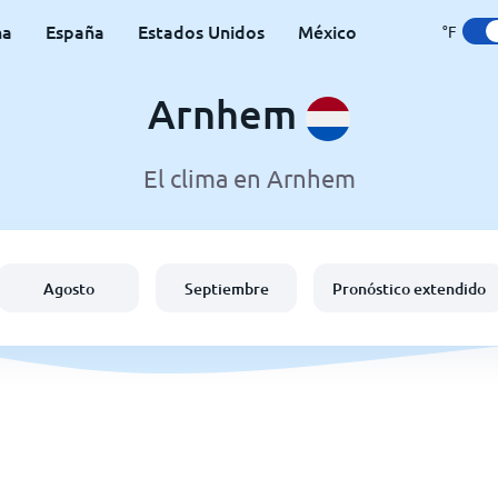
na
España
Estados Unidos
México
°F
Arnhem
El clima en Arnhem
Agosto
Septiembre
Pronóstico extendido