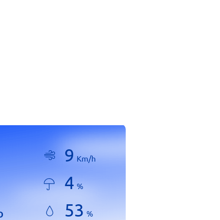
9
Km/h
4
%
53
o
%