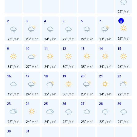
22
°
/
15
°
2
3
4
5
6
7
8
26
°
/
12
°
23
°
23
°
24
°
22
°
22
°
23
°
/
14
°
/
15
°
/
15
°
/
15
°
/
14
°
/
14
°
9
10
11
12
13
14
15
31
°
27
°
24
°
30
°
35
°
34
°
26
°
/
16
°
/
15
°
/
13
°
/
11
°
/
15
°
/
17
°
/
16
°
16
17
18
19
20
21
22
19
°
24
°
25
°
30
°
23
°
24
°
22
°
/
15
°
/
17
°
/
14
°
/
16
°
/
16
°
/
14
°
/
15
°
23
24
25
26
27
28
29
22
°
24
°
24
°
22
°
23
°
22
°
21
°
/
15
°
/
14
°
/
14
°
/
14
°
/
14
°
/
14
°
/
13
°
30
31