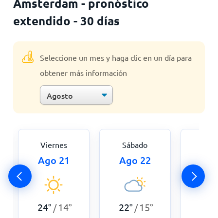
Ámsterdam - pronóstico
extendido - 30 días
Seleccione un mes y haga clic en un día para
obtener más información
Viernes
Sábado
Dom
Ago 21
Ago 22
Ago
24
°
14
°
22
°
15
°
22
°
/
/