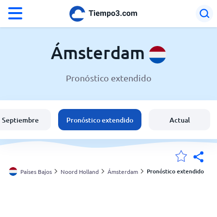
°F
°C
Ámsterdam
Pronóstico extendido
El clima en Ámsterdam
Países Bajos
Septiembre
Pronóstico extendido
Actual
España
Argentina
Pronóstico extendido
Países Bajos
Noord Holland
Ámsterdam
Mis ubicaciones