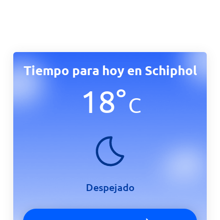
Tiempo para hoy en Schiphol
18
°
C
Despejado