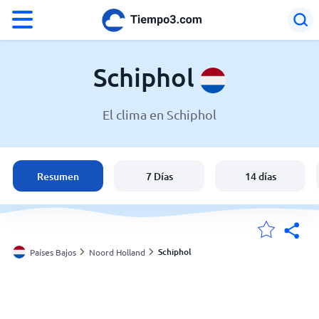
°F
°C
Schiphol
El clima en Schiphol
El clima en Schiphol
Países Bajos
Resumen
7 Días
14 días
España
Argentina
Schiphol
Países Bajos
Noord Holland
Mis ubicaciones