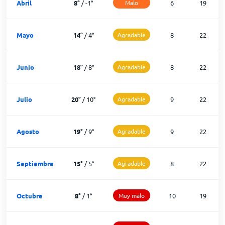
Abril
8
°
/
-1
°
Malo
6
19
Mayo
14
°
/
4
°
Agradable
8
22
Junio
18
°
/
8
°
Agradable
8
22
Julio
20
°
/
10
°
Agradable
9
22
Agosto
19
°
/
9
°
Agradable
9
22
Septiembre
15
°
/
5
°
Agradable
8
22
Octubre
8
°
/
1
°
Muy malo
10
19