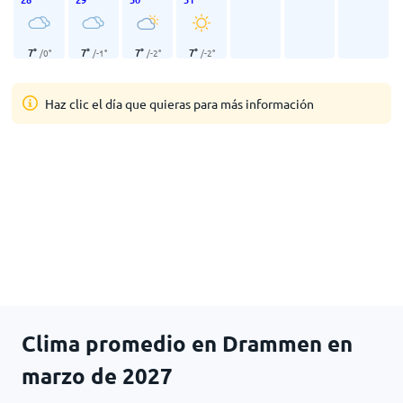
7
°
7
°
7
°
7
°
/
0
°
/
-1
°
/
-2
°
/
-2
°
Haz clic el día que quieras para más información
Clima promedio en Drammen en
marzo de 2027