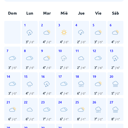
Dom
Lun
Mar
Mié
Jue
Vie
Sáb
1
2
3
4
5
6
3
°
4
°
4
°
2
°
3
°
4
°
/
-3
°
/
-2
°
/
-3
°
/
-3
°
/
-5
°
/
-5
°
7
8
9
10
11
12
13
3
°
3
°
4
°
2
°
2
°
3
°
2
°
/
-5
°
/
-5
°
/
-5
°
/
-3
°
/
-4
°
/
-6
°
/
-6
°
14
15
16
17
18
19
20
3
°
4
°
4
°
4
°
6
°
5
°
5
°
/
-5
°
/
-5
°
/
-5
°
/
-4
°
/
-3
°
/
-3
°
/
-2
°
21
22
23
24
25
26
27
6
°
6
°
7
°
6
°
8
°
7
°
8
°
/
-2
°
/
-2
°
/
-2
°
/
-1
°
/
-1
°
/
-2
°
/
-1
°
28
29
30
31