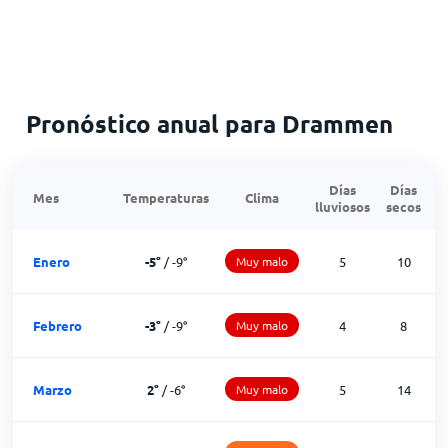
Pronóstico anual para Drammen
Días
Días
Mes
Temperaturas
Clima
lluviosos
secos
n
Enero
-5
°
/
-9
°
Muy malo
5
10
Febrero
-3
°
/
-9
°
Muy malo
4
8
Marzo
2
°
/
-6
°
Muy malo
5
14