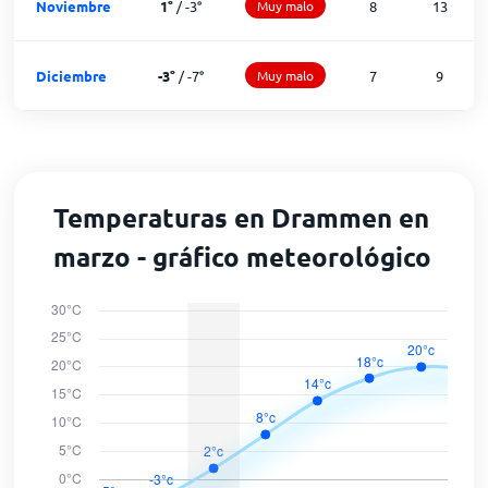
Noviembre
1
°
/
-3
°
Muy malo
8
13
Diciembre
-3
°
/
-7
°
Muy malo
7
9
Temperaturas en Drammen en
marzo - gráfico meteorológico