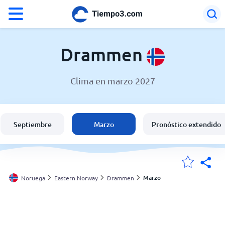
°F
°C
Drammen
Clima en marzo 2027
El clima en Drammen
Noruega
Septiembre
Marzo
Pronóstico extendido
España
Argentina
Marzo
Noruega
Eastern Norway
Drammen
Mis ubicaciones