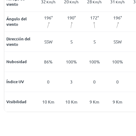
22
32
20
28
31
3
Km/h
Km/h
Km/h
Km/h
Km/h
Km/h
viento
189
°
177
°
196
°
190
°
172
°
196
°
Ángulo del
viento
Dirección del
S
S
SSW
S
S
SSW
viento
00
%
Nubosidad
100
%
86
%
100
%
100
%
100
%
0
Índice UV
0
0
3
0
0
Km
Visibilidad
2
Km
10
Km
10
Km
9
Km
9
Km