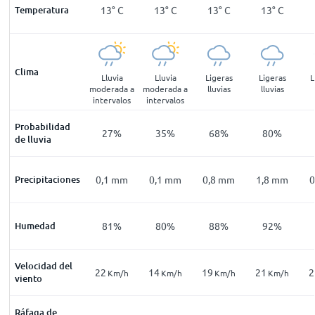
2
°
C
Temperatura
13
°
C
13
°
C
13
°
C
13
°
C
13
°
C
Clima
geras
Llovizna
Lluvia
Lluvia
Ligeras
Ligeras
L
luvias
moderada a
moderada a
lluvias
lluvias
intervalos
intervalos
Probabilidad
67
%
46
%
27
%
35
%
68
%
80
%
de lluvia
9
mm
Precipitaciones
0,3
mm
0,1
mm
0,1
mm
0,8
mm
1,8
mm
0
81
%
Humedad
78
%
81
%
80
%
88
%
92
%
Velocidad del
15
22
14
19
21
2
Km/h
Km/h
Km/h
Km/h
Km/h
Km/h
viento
Ráfaga de