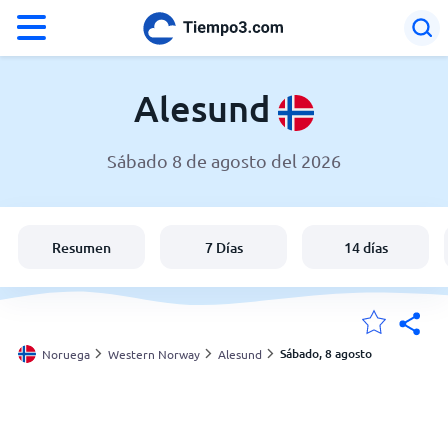
°F
°C
Alesund
Sábado 8 de agosto del 2026
El clima en Alesund
Noruega
Resumen
7 Días
14 días
España
Argentina
Sábado, 8 agosto
Noruega
Western Norway
Alesund
Mis ubicaciones