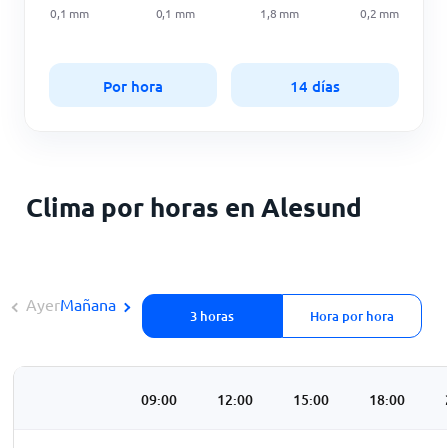
0,1
mm
0,1
mm
1,8
mm
0,2
mm
Por hora
14 días
Clima por horas en Alesund
Ayer
Mañana
3 horas
Hora por hora
3:00
06:00
09:00
12:00
15:00
18:00