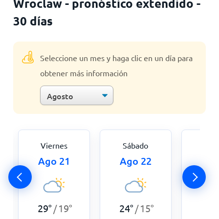
Wroclaw - pronóstico extendido -
30 días
Seleccione un mes y haga clic en un día para
obtener más información
Viernes
Sábado
Dom
Ago 21
Ago 22
Ago
29
°
19
°
24
°
15
°
23
°
/
/