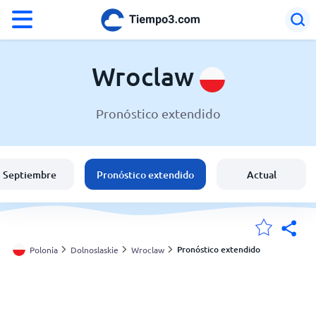
°F
°C
Wroclaw
Pronóstico extendido
El clima en Wroclaw
Polonia
Septiembre
Pronóstico extendido
Actual
España
Argentina
Pronóstico extendido
Polonia
Dolnoslaskie
Wroclaw
Mis ubicaciones