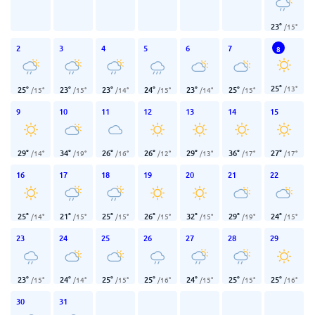
23
°
/
15
°
2
3
4
5
6
7
8
25
°
/
13
°
25
°
23
°
23
°
24
°
23
°
25
°
/
15
°
/
15
°
/
14
°
/
15
°
/
14
°
/
15
°
9
10
11
12
13
14
15
29
°
34
°
26
°
26
°
29
°
36
°
27
°
/
14
°
/
19
°
/
16
°
/
12
°
/
13
°
/
17
°
/
17
°
16
17
18
19
20
21
22
25
°
21
°
25
°
26
°
32
°
29
°
24
°
/
14
°
/
15
°
/
15
°
/
15
°
/
15
°
/
19
°
/
15
°
23
24
25
26
27
28
29
23
°
24
°
25
°
25
°
24
°
25
°
25
°
/
15
°
/
14
°
/
15
°
/
16
°
/
15
°
/
15
°
/
16
°
30
31