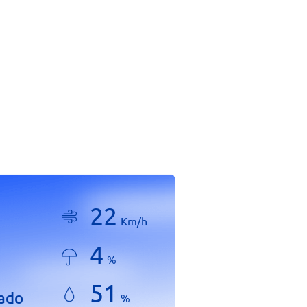
22
Km/h
4
%
51
lado
%