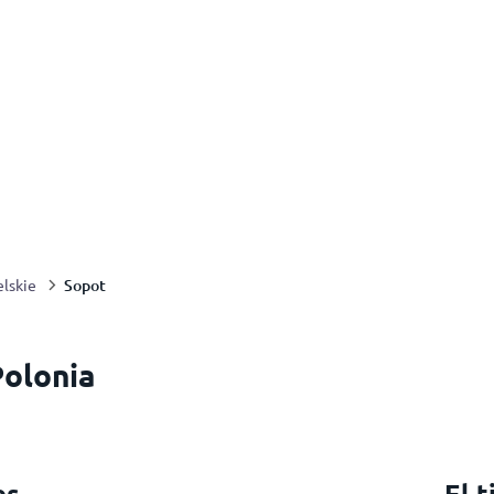
Sopot
lskie
Polonia
es
El 