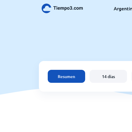
Argenti
Resumen
14 días