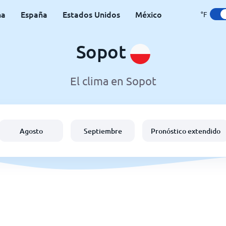
na
España
Estados Unidos
México
°F
Sopot
El clima en Sopot
Agosto
Septiembre
Pronóstico extendido