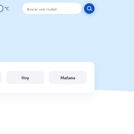
°C
Hoy
Mañana