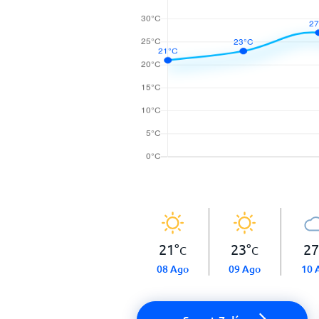
21
°
23
°
27
C
C
08 Ago
09 Ago
10 