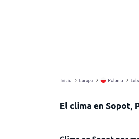
Inicio
Europa
Polonia
Lube
El clima en Sopot, 
Clima en Sopot por m