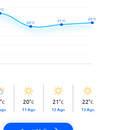
°
20
°
21
°
22
°
C
C
C
C
Ago
11 Ago
12 Ago
13 Ago