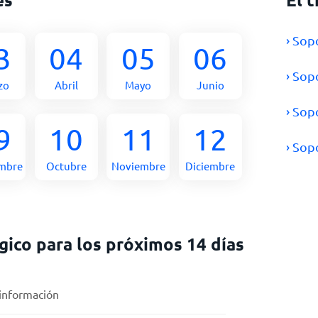
› Sop
3
04
05
06
› Sop
zo
Abril
Mayo
Junio
› Sop
9
10
11
12
› Sop
embre
Octubre
Noviembre
Diciembre
ico para los próximos 14 días
 información