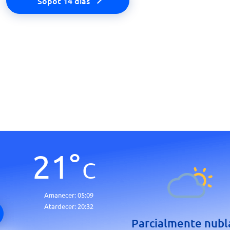
Sopot 14 días
21
°
C
Amanecer:
05:09
Atardecer:
20:32
Parcialmente nub