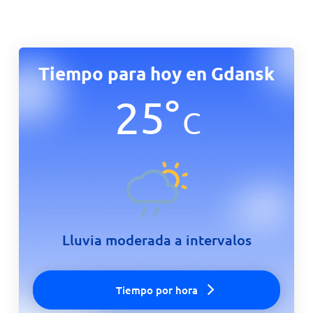
Tiempo para hoy en Gdansk
25
°
C
Lluvia moderada a intervalos
Tiempo por hora