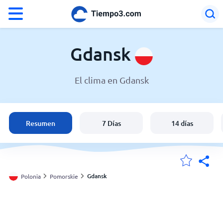
°F
°C
Gdansk
El clima en Gdansk
El clima en Gdansk
Polonia
Resumen
7 Días
14 días
España
Argentina
Gdansk
Polonia
Pomorskie
Mis ubicaciones