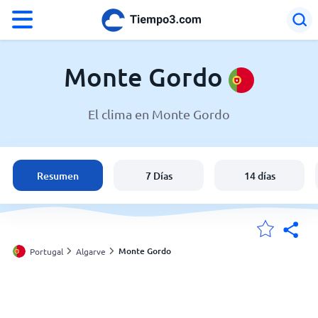
°F
°C
Monte Gordo
El clima en Monte Gordo
El clima en Monte Gordo
Portugal
Resumen
7 Días
14 días
España
Argentina
Monte Gordo
Portugal
Algarve
Mis ubicaciones