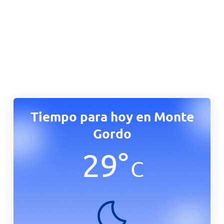
Tiempo para hoy en Monte
Gordo
29
°
C