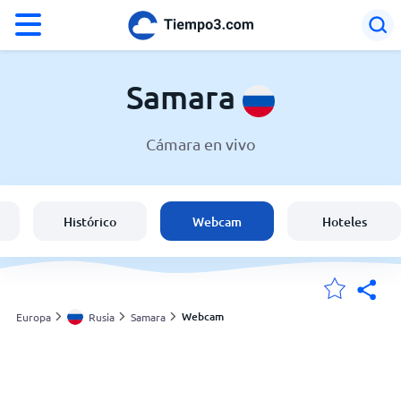
°F
°C
Samara
Cámara en vivo
El clima en Samara
Rusia
Histórico
Webcam
Hoteles
España
Argentina
Webcam
Europa
Rusia
Samara
Mis ubicaciones