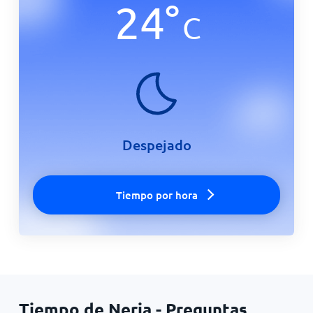
24
°
C
Despejado
Tiempo por hora
Tiempo de Nerja - Preguntas