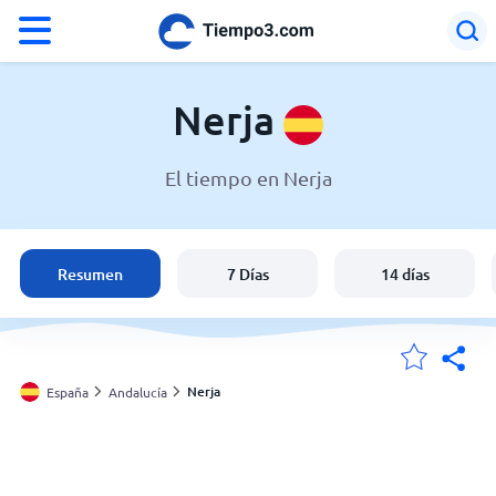
°F
°C
Nerja
El tiempo en Nerja
El tiempo en Nerja
España
Resumen
7 Días
14 días
Argentina
Estados Unidos
Nerja
España
Andalucía
Mis ubicaciones