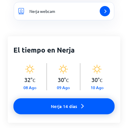
Nerja webcam
El tiempo en Nerja
32
°
30
°
30
°
C
C
C
08 Ago
09 Ago
10 Ago
Nerja 14 días