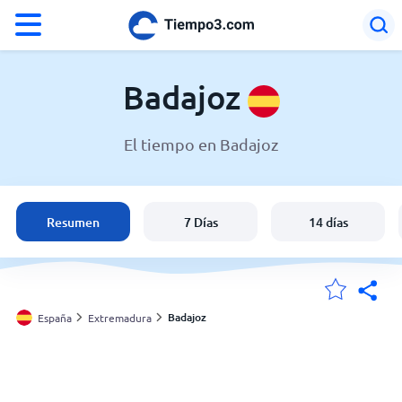
°F
°C
Badajoz
El tiempo en Badajoz
El tiempo en Badajoz
España
Resumen
7 Días
14 días
Argentina
Estados Unidos
Badajoz
España
Extremadura
Mis ubicaciones