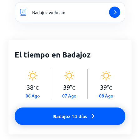
Badajoz webcam
El tiempo en Badajoz
38
°
39
°
39
°
C
C
C
06 Ago
07 Ago
08 Ago
Badajoz 14 días