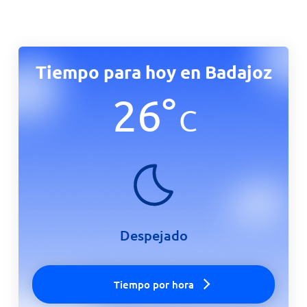
Tiempo para hoy en Badajoz
26
°
C
Despejado
Tiempo por hora