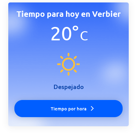
Tiempo para hoy en Verbier
20
°
C
Despejado
Tiempo por hora