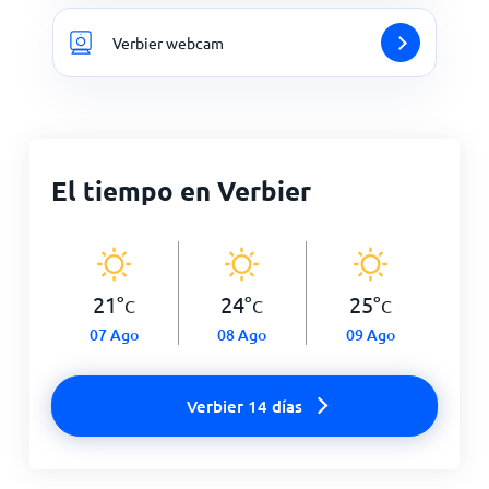
Verbier webcam
El tiempo en Verbier
21
°
24
°
25
°
C
C
C
07 Ago
08 Ago
09 Ago
Verbier 14 días