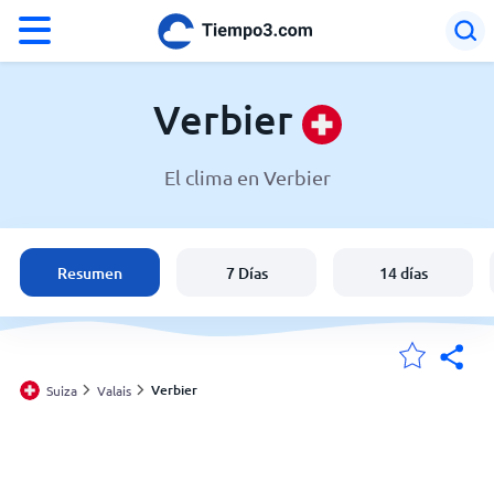
°F
°C
Verbier
El clima en Verbier
El clima en Verbier
Suiza
Resumen
7 Días
14 días
España
Argentina
Verbier
Suiza
Valais
Mis ubicaciones