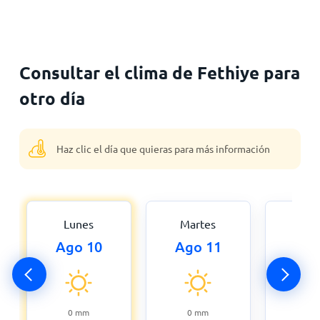
Consultar el clima de Fethiye para
otro día
Haz clic el día que quieras para más información
Lunes
Martes
Miér
Ago 10
Ago 11
Ago
0
0
mm
0
mm