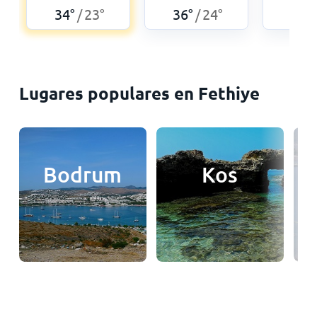
35
°
34
°
23
°
36
°
24
°
/
/
Lugares populares en Fethiye
Bodrum
Kos