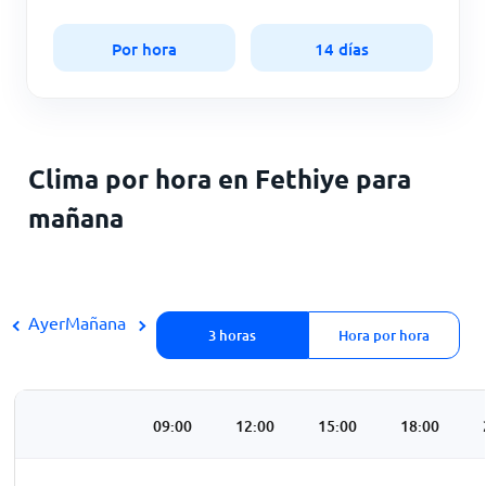
Por hora
14 días
Clima por hora en Fethiye para
mañana
Ayer
Mañana
3 horas
Hora por hora
3:00
06:00
09:00
12:00
15:00
18:00