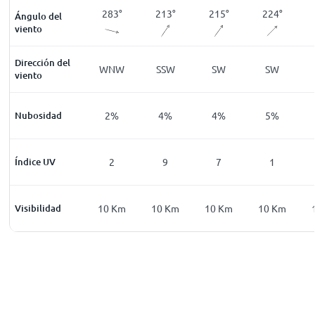
27
°
28
°
283
°
213
°
215
°
224
°
Ángulo del
viento
Dirección del
NNE
NNE
WNW
SSW
SW
SW
viento
3
%
Nubosidad
2
%
2
%
4
%
4
%
5
%
0
Índice UV
0
2
9
7
1
0
Km
Visibilidad
10
Km
10
Km
10
Km
10
Km
10
Km