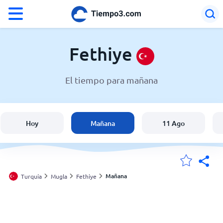
°F
°C
Fethiye
El tiempo para mañana
El clima en Fethiye
Turquía
Hoy
Mañana
11 Ago
España
Argentina
Mañana
Turquía
Mugla
Fethiye
Mis ubicaciones