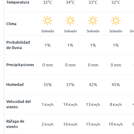
24
°
C
Temperatura
23
°
C
32
°
C
34
°
C
33
°
C
32
°
C
Clima
pejado
Despejado
Soleado
Soleado
Soleado
Soleado
De
Probabilidad
1
%
1
%
1
%
1
%
1
%
1
%
de lluvia
mm
Precipitaciones
0
mm
0
mm
0
mm
0
mm
0
mm
44
%
Humedad
46
%
35
%
37
%
42
%
45
%
Velocidad del
8
1
14
13
8
Km/h
Km/h
Km/h
Km/h
Km/h
Km/h
viento
Ráfaga de
17
2
16
15
10
Km/h
Km/h
Km/h
Km/h
Km/h
Km/h
viento