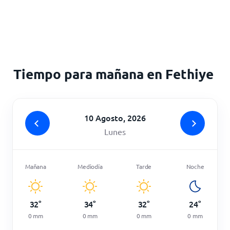
Inicio
Tiempo para mañana en Fethiye
10 Agosto, 2026
Lunes
Mañana
Mediodía
Tarde
Noche
32
°
34
°
32
°
24
°
0
mm
0
mm
0
mm
0
mm