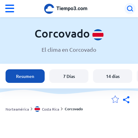
°F
°C
Corcovado
El clima en Corcovado
El clima en Corcovado
Costa Rica
Resumen
7 Días
14 días
España
Argentina
Corcovado
Norteamérica
Costa Rica
Mis ubicaciones