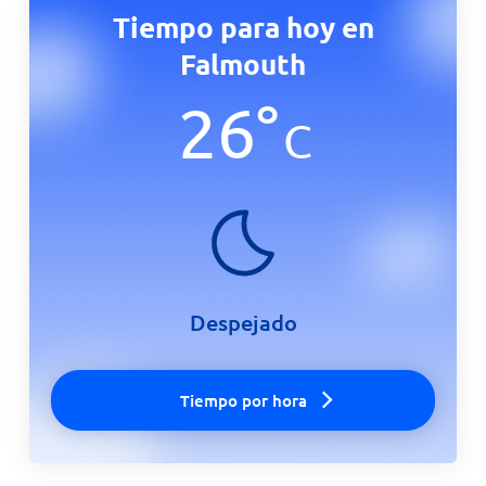
Tiempo para hoy en
Falmouth
26
°
C
Despejado
Tiempo por hora