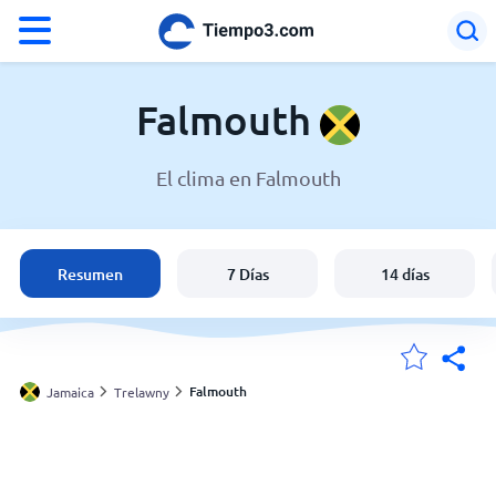
°F
°C
Falmouth
El clima en Falmouth
El clima en Falmouth
Jamaica
Resumen
7 Días
14 días
España
Argentina
Falmouth
Jamaica
Trelawny
Mis ubicaciones