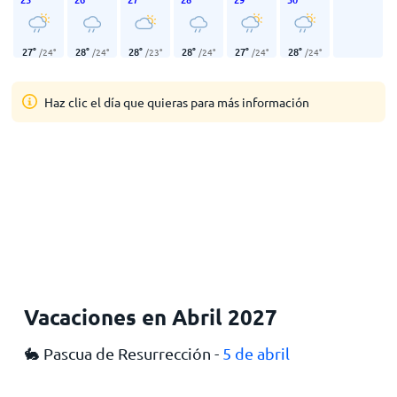
27
°
28
°
28
°
28
°
27
°
28
°
/
24
°
/
24
°
/
23
°
/
24
°
/
24
°
/
24
°
Haz clic el día que quieras para más información
Vacaciones en Abril 2027
🐇 Pascua de Resurrección -
5 de abril