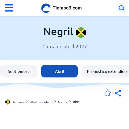
°F
°C
Negril
Clima en abril 2027
El clima en Negril
Jamaica
Septiembre
Abril
Pronóstico extendido
España
Argentina
Abril
Jamaica
Westmoreland
Negril
Mis ubicaciones