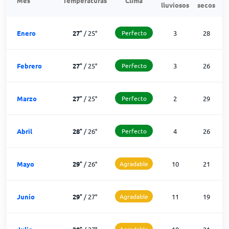
Mes
Temperaturas
Clima
lluviosos
secos
n
Enero
27
°
/
25
°
Perfecto
3
28
Febrero
27
°
/
25
°
Perfecto
3
26
Marzo
27
°
/
25
°
Perfecto
2
29
Abril
28
°
/
26
°
Perfecto
4
26
Mayo
29
°
/
26
°
Agradable
10
21
Junio
29
°
/
27
°
Agradable
11
19
Agradable