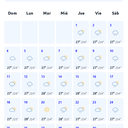
Dom
Lun
Mar
Mié
Jue
Vie
Sáb
1
2
3
27
°
27
°
27
°
/
24
°
/
24
°
/
24
°
4
5
6
7
8
9
10
27
°
27
°
27
°
27
°
27
°
27
°
27
°
/
24
°
/
24
°
/
24
°
/
24
°
/
24
°
/
24
°
/
24
°
11
12
13
14
15
16
17
27
°
27
°
28
°
27
°
28
°
28
°
27
°
/
24
°
/
24
°
/
24
°
/
24
°
/
24
°
/
24
°
/
24
°
18
19
20
21
22
23
24
27
°
28
°
27
°
28
°
27
°
27
°
27
°
/
25
°
/
24
°
/
24
°
/
23
°
/
24
°
/
24
°
/
24
°
25
26
27
28
29
30