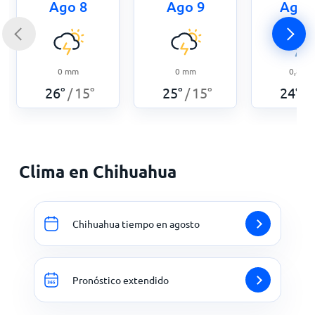
Ago 8
Ago 9
Ago 
0
mm
0
mm
0,8
m
26
°
15
°
25
°
15
°
24
°
/
/
/
Clima en Chihuahua
Chihuahua tiempo en agosto
Pronóstico extendido