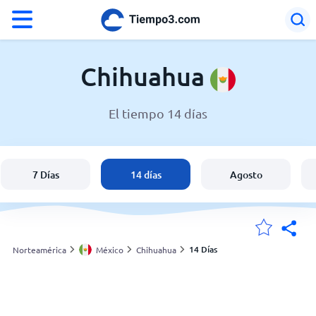
°F
°C
Chihuahua
El tiempo 14 días
El clima en Chihuahua
México
7 Días
14 días
Agosto
España
Argentina
14 Días
Norteamérica
México
Chihuahua
Mis ubicaciones