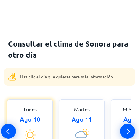
Consultar el clima de Sonora para
otro día
Haz clic el día que quieras para más información
Lunes
Martes
Miérco
Ago 10
Ago 11
Ago 