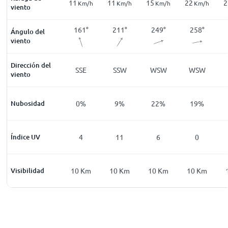
10
11
11
15
22
2
Km/h
Km/h
Km/h
Km/h
Km/h
Km/h
viento
135
°
131
°
161
°
211
°
249
°
258
°
Ángulo del
viento
Dirección del
SE
SE
SSE
SSW
WSW
WSW
viento
82
%
Nubosidad
0
%
0
%
9
%
22
%
19
%
0
Índice UV
0
4
11
6
0
0
Km
Visibilidad
9
Km
10
Km
10
Km
10
Km
10
Km