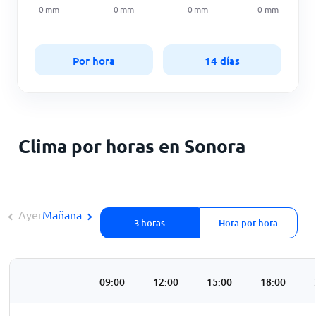
0
mm
0
mm
0
mm
0
mm
Por hora
14 días
Clima por horas en Sonora
Ayer
Mañana
3 horas
Hora por hora
3:00
06:00
09:00
12:00
15:00
18:00