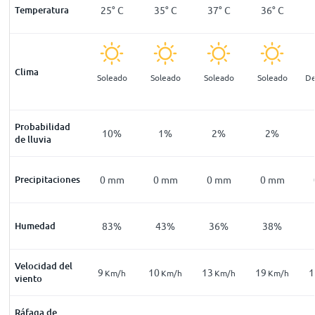
5
°
C
Temperatura
25
°
C
25
°
C
35
°
C
37
°
C
36
°
C
Clima
luvia
Soleado
Soleado
Soleado
Soleado
Soleado
De
erada a
ervalos
Probabilidad
32
%
13
%
10
%
1
%
2
%
2
%
de lluvia
1
mm
Precipitaciones
0
mm
0
mm
0
mm
0
mm
0
mm
82
%
Humedad
89
%
83
%
43
%
36
%
38
%
Velocidad del
7
9
10
13
19
1
Km/h
Km/h
Km/h
Km/h
Km/h
Km/h
viento
Ráfaga de