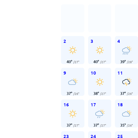
2
3
4
40
°
40
°
39
°
/
27
°
/
27
°
/
28
°
9
10
11
37
°
38
°
37
°
/
26
°
/
27
°
/
26
°
16
17
18
37
°
37
°
35
°
/
27
°
/
27
°
/
26
°
23
24
25