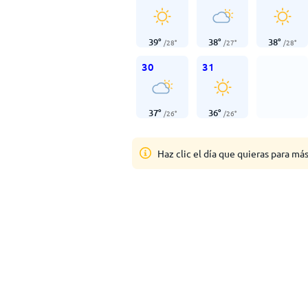
39
°
38
°
38
°
/
28
°
/
27
°
/
28
°
30
31
37
°
36
°
/
26
°
/
26
°
Haz clic el día que quieras para má