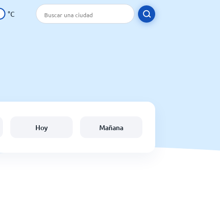
°C
Hoy
Mañana