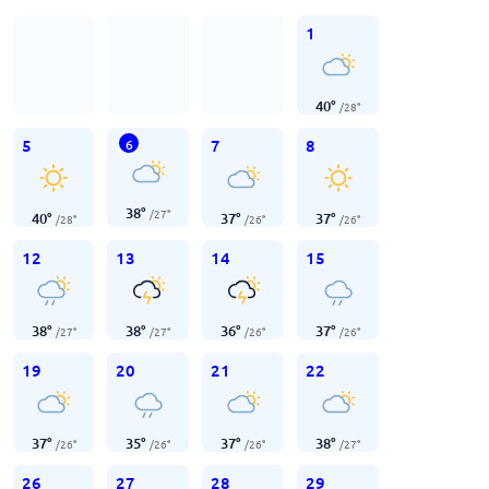
1
40
°
/
28
°
5
7
8
6
38
°
/
27
°
40
°
37
°
37
°
/
28
°
/
26
°
/
26
°
12
13
14
15
38
°
38
°
36
°
37
°
/
27
°
/
27
°
/
26
°
/
26
°
19
20
21
22
37
°
35
°
37
°
38
°
/
26
°
/
26
°
/
26
°
/
27
°
26
27
28
29