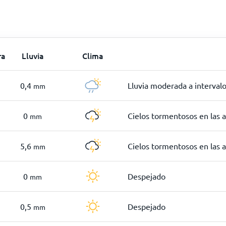
ra
Lluvia
Clima
0,4
Lluvia moderada a interval
mm
0
Cielos tormentosos en las 
mm
5,6
Cielos tormentosos en las 
mm
0
Despejado
mm
0,5
Despejado
mm