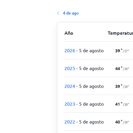
4 de ago
Año
Temperatu
2026
- 5 de agosto
39
°
/
27
°
2025
- 5 de agosto
44
°
/
30
°
2024
- 5 de agosto
39
°
/
28
°
2023
- 5 de agosto
41
°
/
28
°
2022
- 5 de agosto
40
°
/
29
°