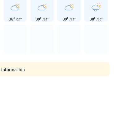
38
°
39
°
39
°
38
°
/
27
°
/
27
°
/
27
°
/
26
°
s información