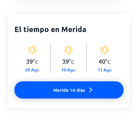
El tiempo en Merida
39
°
39
°
40
°
C
C
C
09 Ago
10 Ago
11 Ago
Merida 14 días