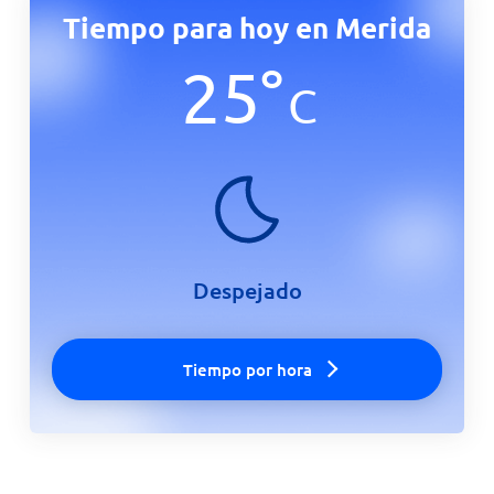
Tiempo para hoy en Merida
25
°
C
Despejado
Tiempo por hora