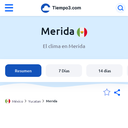
°F
°C
Merida
El clima en Merida
El clima en Merida
México
Resumen
7 Días
14 días
España
Argentina
Merida
México
Yucatan
Mis ubicaciones