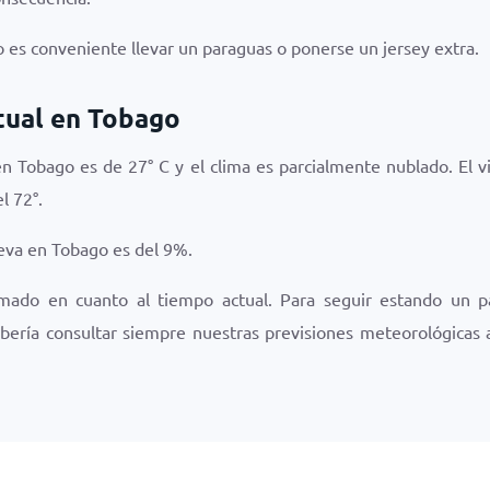
 es conveniente llevar un paraguas o ponerse un jersey extra.
tual en Tobago
en Tobago es de
27
°
C
y el clima es
parcialmente nublado
. El 
el
72
°.
ueva en Tobago es del
9
%.
rmado en cuanto al tiempo actual. Para seguir estando un p
bería consultar siempre nuestras previsiones meteorológicas 