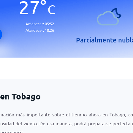
27
°
C
Amanecer:
05:52
Atardecer:
18:26
Parcialmente nub
 en Tobago
ormación más importante sobre el tiempo ahora en Tobago, co
ntensidad del viento. De esa manera, podrá prepararse perfecta
onsecuencia.