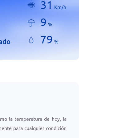
31
Km/h
9
%
79
lado
%
mo la temperatura de hoy, la
mente para cualquier condición