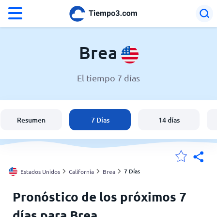
°F
°C
Brea
El tiempo 7 días
El clima en Brea
Estados Unidos
Resumen
7 Días
14 días
España
Argentina
7 Días
Estados Unidos
California
Brea
Pronóstico de los próximos 7
Mis ubicaciones
días para Brea