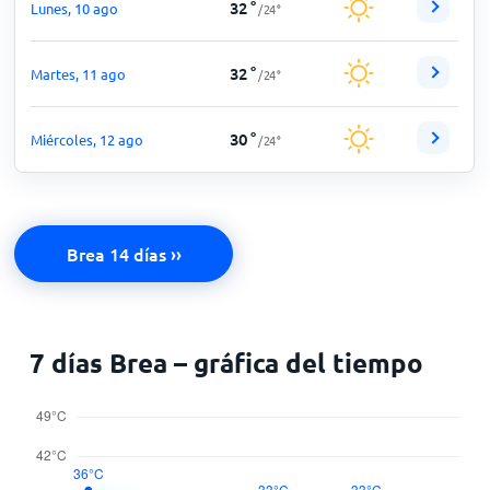
32
°
Lunes, 10 ago
/
24
°
32
°
Martes, 11 ago
/
24
°
30
°
Miércoles, 12 ago
/
24
°
Brea 14 días ››
7 días Brea – gráfica del tiempo