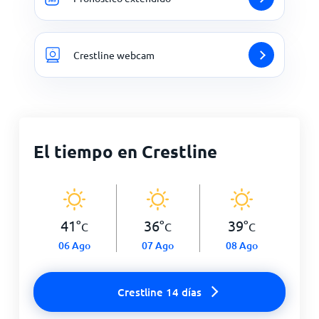
Crestline webcam
El tiempo en Crestline
41
°
36
°
39
°
C
C
C
06 Ago
07 Ago
08 Ago
Crestline 14 días