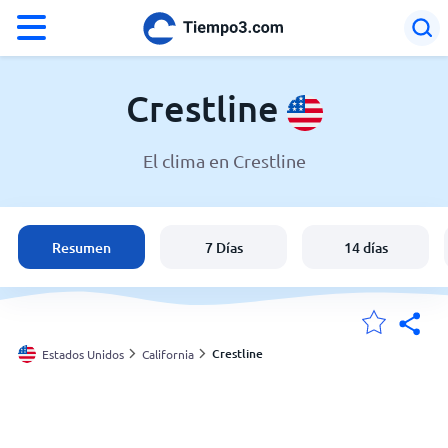
°F
°C
Crestline
El clima en Crestline
El clima en Crestline
Estados Unidos
Resumen
7 Días
14 días
España
Argentina
Crestline
Estados Unidos
California
Mis ubicaciones