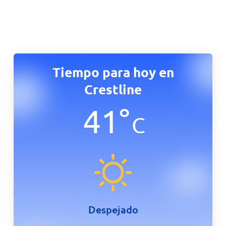
Tiempo para hoy en
Crestline
41
°
C
Despejado