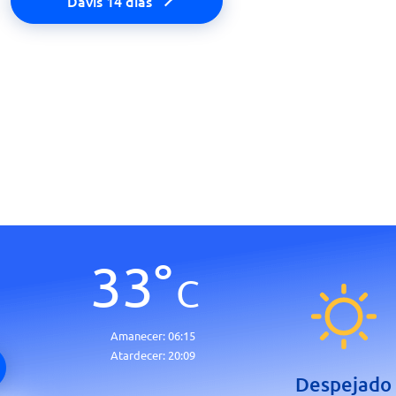
Davis 14 días
33
°
C
Amanecer:
06:15
Atardecer:
20:09
Despejado