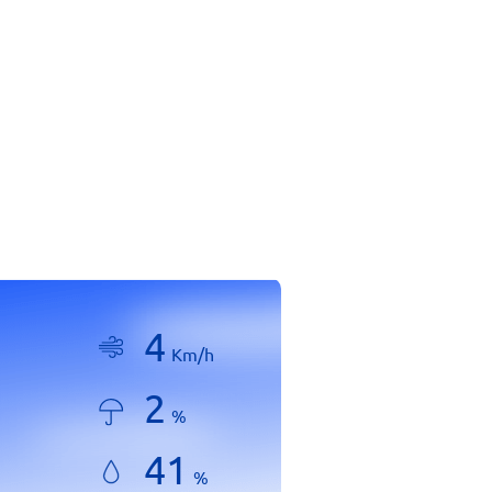
4
Km/h
2
%
41
%