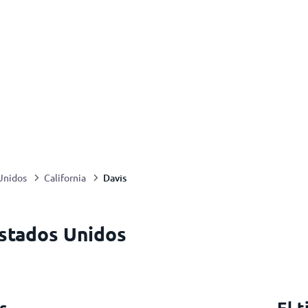
Davis
Unidos
California
Estados Unidos
s
El 