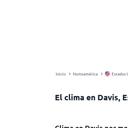
Inicio
Norteamérica
Estados 
El clima en Davis, 
Clima en Davis por me