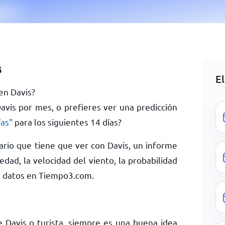
s
E
 en Davis?
Davis por mes, o prefieres ver una predicción
ías"
para los siguientes 14 días?
rio que tiene que ver con Davis, un informe
dad, la velocidad del viento, la probabilidad
s datos en Tiempo3.com.
 Davis o turista, siempre es una buena idea