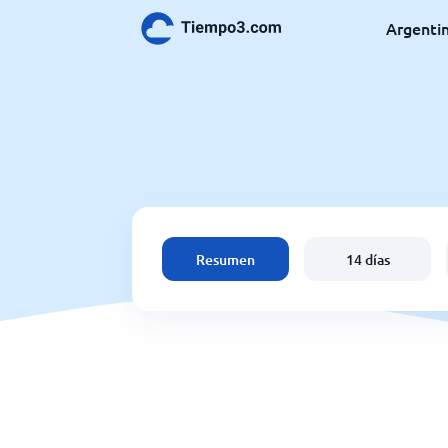
Argenti
Resumen
14 días