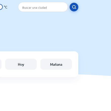
°C
Hoy
Mañana