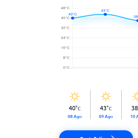
40
°
43
°
38
C
C
08 Ago
09 Ago
10 