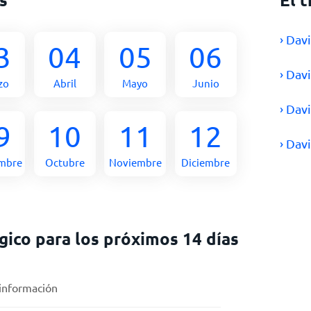
› Dav
3
04
05
06
› Dav
zo
Abril
Mayo
Junio
› Dav
9
10
11
12
› Dav
embre
Octubre
Noviembre
Diciembre
ico para los próximos 14 días
 información