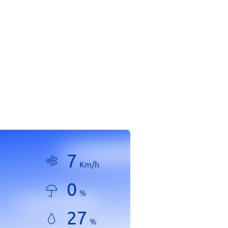
7
Km/h
0
%
27
%