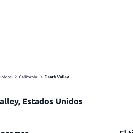
Death Valley
Unidos
California
alley, Estados Unidos
 por mes
El 