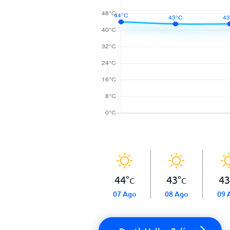
44
°
43
°
43
C
C
07 Ago
08 Ago
09 