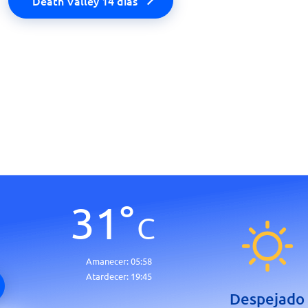
Death Valley 14 días
31
°
C
Amanecer:
05:58
Atardecer:
19:45
Despejado