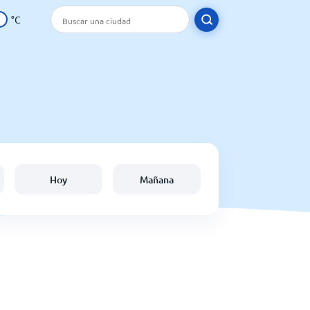
°C
Hoy
Mañana