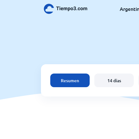
Argenti
Resumen
14 días