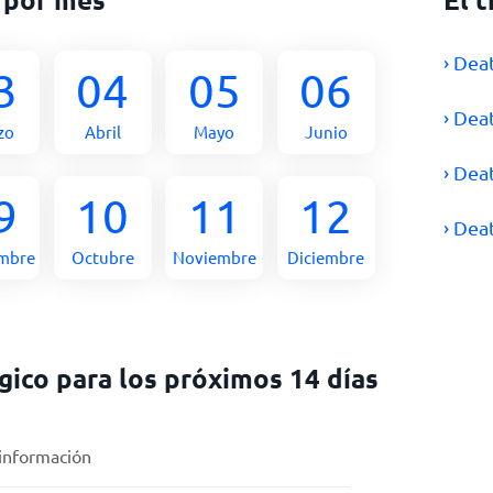
› Dea
3
04
05
06
› Dea
zo
Abril
Mayo
Junio
› Dea
9
10
11
12
› Dea
embre
Octubre
Noviembre
Diciembre
ico para los próximos 14 días
 información