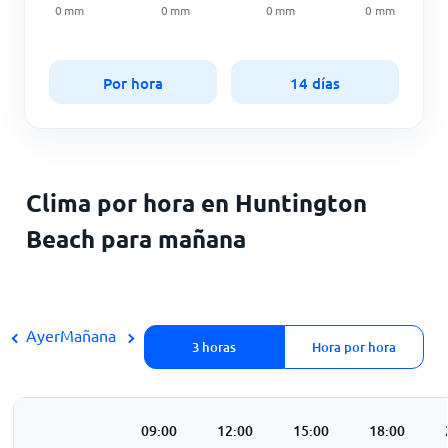
0
mm
0
mm
0
mm
0
mm
Por hora
14 días
Clima por hora en Huntington
Beach para mañana
Ayer
Mañana
3 horas
Hora por hora
3:00
06:00
09:00
12:00
15:00
18:00