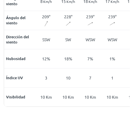
7
8
15
18
17
1
Km/h
Km/h
Km/h
Km/h
Km/h
Km/h
viento
180
°
181
°
209
°
228
°
239
°
239
°
Ángulo del
viento
Dirección del
S
S
SSW
SW
WSW
WSW
viento
3
%
Nubosidad
7
%
12
%
18
%
7
%
1
%
0
Índice UV
0
3
10
7
1
0
Km
Visibilidad
10
Km
10
Km
10
Km
10
Km
10
Km