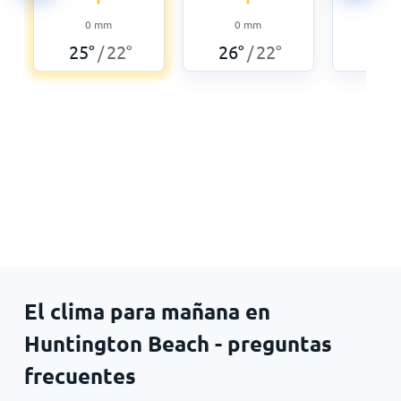
0
0
mm
0
mm
26
°
25
°
22
°
26
°
22
°
/
/
El clima para mañana en
Huntington Beach - preguntas
frecuentes