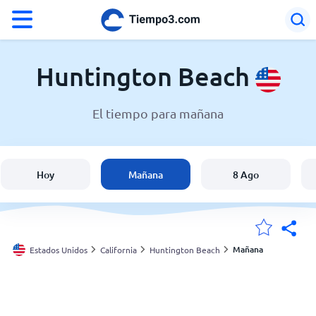
°F
°C
Huntington Beach
El tiempo para mañana
El clima en Huntington Beach
Estados Unidos
Hoy
Mañana
8 Ago
España
Argentina
Mañana
Estados Unidos
California
Huntington Beach
Mis ubicaciones