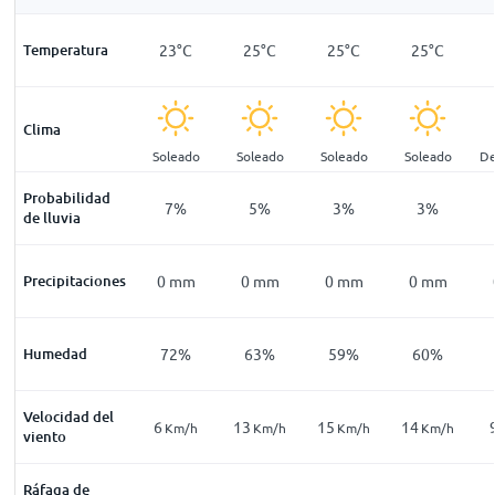
22
°
C
Temperatura
22
°
C
23
°
C
25
°
C
25
°
C
25
°
C
Clima
pejado
Despejado
Soleado
Soleado
Soleado
Soleado
De
Probabilidad
8
%
9
%
7
%
5
%
3
%
3
%
de lluvia
mm
Precipitaciones
0
mm
0
mm
0
mm
0
mm
0
mm
77
%
Humedad
78
%
72
%
63
%
59
%
60
%
Velocidad del
5
6
13
15
14
Km/h
Km/h
Km/h
Km/h
Km/h
Km/h
viento
Ráfaga de