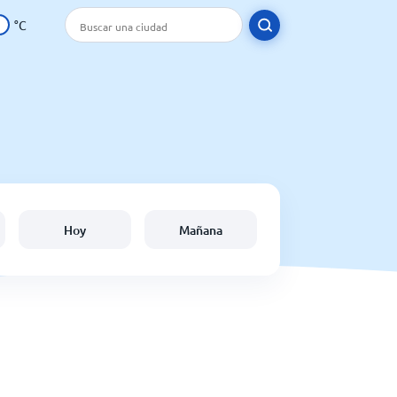
°C
Hoy
Mañana