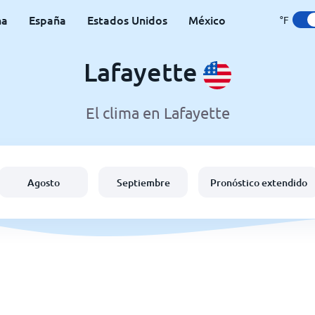
na
España
Estados Unidos
México
°F
Lafayette
El clima en Lafayette
Agosto
Septiembre
Pronóstico extendido