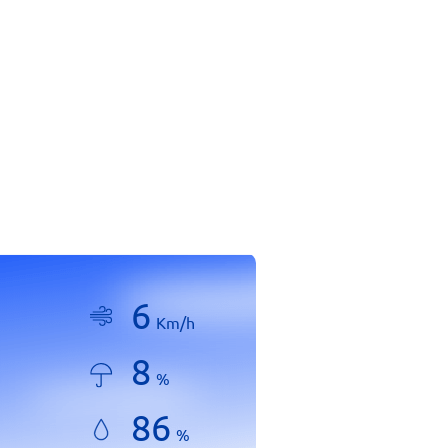
6
Km/h
8
%
86
%