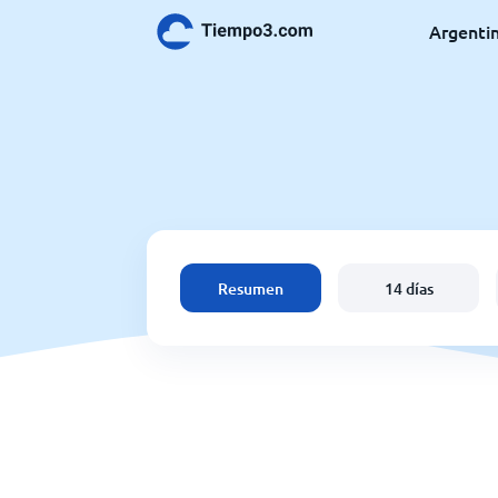
Argenti
Resumen
14 días