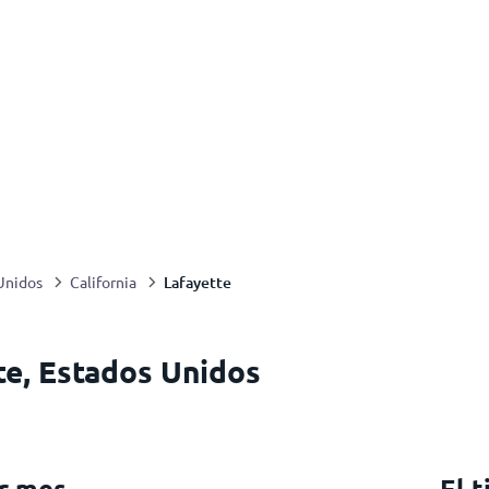
Lafayette
Unidos
California
te, Estados Unidos
or mes
El 