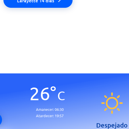
Lafayette 14 días
26
°
C
Amanecer:
06:30
Atardecer:
19:57
Despejado