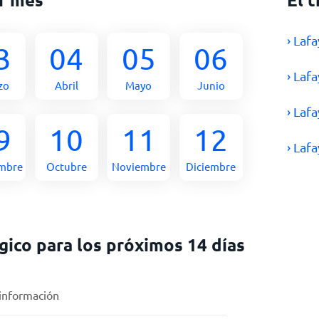
› Laf
3
04
05
06
› Laf
zo
Abril
Mayo
Junio
› Laf
9
10
11
12
› Laf
embre
Octubre
Noviembre
Diciembre
ico para los próximos 14 días
 información