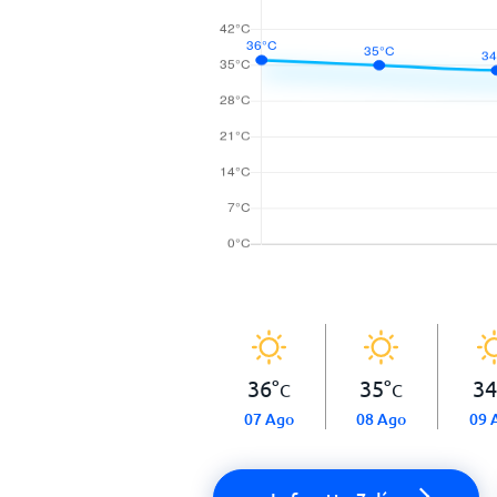
36
°
35
°
34
C
C
07 Ago
08 Ago
09 