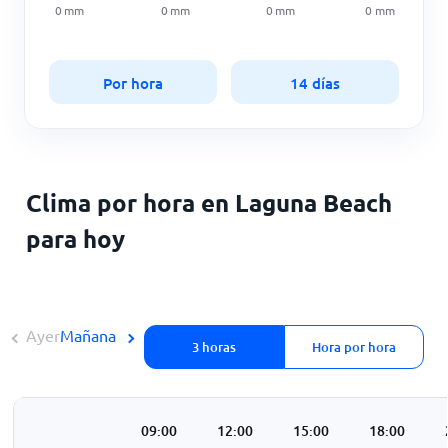
0
mm
0
mm
0
mm
0
mm
Por hora
14 días
Clima por hora en Laguna Beach
para hoy
Ayer
Mañana
3 horas
Hora por hora
3:00
06:00
09:00
12:00
15:00
18:00