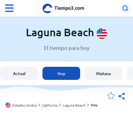
°F
°C
Laguna Beach
El tiempo para hoy
El clima en Laguna Beach
Estados Unidos
Actual
Hoy
Mañana
España
Argentina
Hoy
Estados Unidos
California
Laguna Beach
Mis ubicaciones