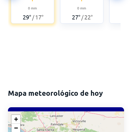
0
0
mm
0
mm
26
°
29
°
17
°
27
°
22
°
/
/
Mapa meteorológico de hoy
+
−