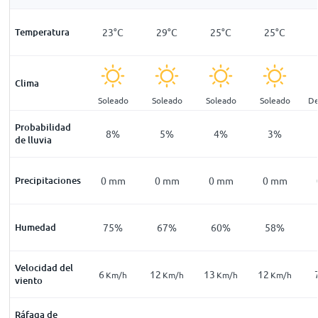
18
°
C
Temperatura
17
°
C
23
°
C
29
°
C
25
°
C
25
°
C
Clima
pejado
Despejado
Soleado
Soleado
Soleado
Soleado
De
Probabilidad
15
%
15
%
8
%
5
%
4
%
3
%
de lluvia
mm
Precipitaciones
0
mm
0
mm
0
mm
0
mm
0
mm
91
%
Humedad
91
%
75
%
67
%
60
%
58
%
Velocidad del
3
6
12
13
12
Km/h
Km/h
Km/h
Km/h
Km/h
Km/h
viento
Ráfaga de