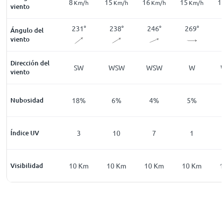
4
8
15
16
15
1
Km/h
Km/h
Km/h
Km/h
Km/h
Km/h
viento
183
°
180
°
231
°
238
°
246
°
269
°
Ángulo del
viento
Dirección del
S
S
SW
WSW
WSW
W
viento
14
%
Nubosidad
13
%
18
%
6
%
4
%
5
%
0
Índice UV
0
3
10
7
1
0
Km
Visibilidad
10
Km
10
Km
10
Km
10
Km
10
Km