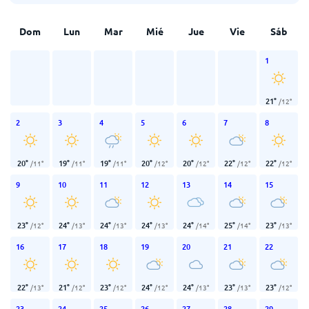
Dom
Lun
Mar
Mié
Jue
Vie
Sáb
1
21
°
/
12
°
2
3
4
5
6
7
8
20
°
19
°
19
°
20
°
20
°
22
°
22
°
/
11
°
/
11
°
/
11
°
/
12
°
/
12
°
/
12
°
/
12
°
9
10
11
12
13
14
15
23
°
24
°
24
°
24
°
24
°
25
°
23
°
/
12
°
/
13
°
/
13
°
/
13
°
/
14
°
/
14
°
/
13
°
16
17
18
19
20
21
22
22
°
21
°
23
°
24
°
24
°
23
°
23
°
/
13
°
/
12
°
/
12
°
/
12
°
/
13
°
/
13
°
/
12
°
23
24
25
26
27
28
29