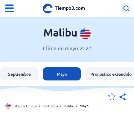
°F
°C
Malibu
Clima en mayo 2027
El clima en Malibu
Estados Unidos
Septiembre
Mayo
Pronóstico extendido
España
Argentina
Mayo
Estados Unidos
California
Malibu
Mis ubicaciones