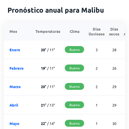
Pronóstico anual para Malibu
Días
Días
Mes
Temperaturas
Clima
lluviosos
secos
ne
Enero
20
°
/
11
°
Bueno
3
28
Febrero
19
°
/
11
°
Bueno
2
26
Marzo
20
°
/
11
°
Bueno
2
29
Abril
21
°
/
13
°
Bueno
1
29
Mayo
22
°
/
14
°
Bueno
1
30