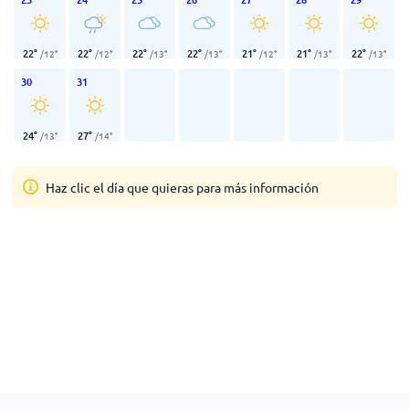
22
°
22
°
22
°
22
°
21
°
21
°
22
°
/
12
°
/
12
°
/
13
°
/
13
°
/
12
°
/
13
°
/
13
°
30
31
24
°
27
°
/
13
°
/
14
°
Haz clic el día que quieras para más información