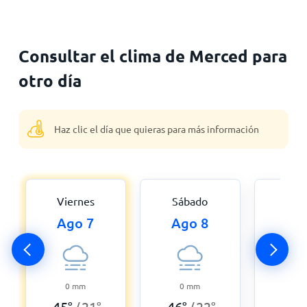
Consultar el clima de Merced para
otro día
Haz clic el día que quieras para más información
Viernes
Sábado
Dom
Ago 7
Ago 8
Ag
0
mm
0
mm
0
45
°
21
°
46
°
22
°
47
°