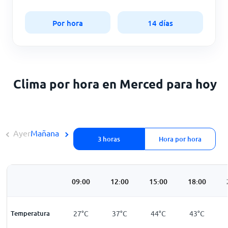
Por hora
14 días
Clima por hora en Merced para hoy
Ayer
Mañana
3 horas
Hora por hora
3:00
06:00
09:00
12:00
15:00
18:00
22
°
C
Temperatura
22
°
C
27
°
C
37
°
C
44
°
C
43
°
C