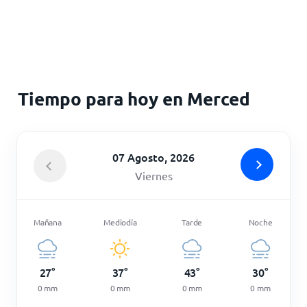
Inicio
Tiempo para hoy en Merced
07 Agosto, 2026
Viernes
Mañana
Mediodía
Tarde
Noche
27
°
37
°
43
°
30
°
0
mm
0
mm
0
mm
0
mm