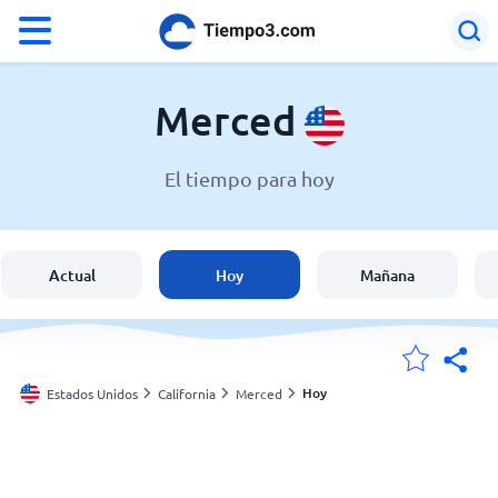
°F
°C
Merced
El tiempo para hoy
El clima en Merced
Estados Unidos
Actual
Hoy
Mañana
España
Argentina
Hoy
Estados Unidos
California
Merced
Mis ubicaciones