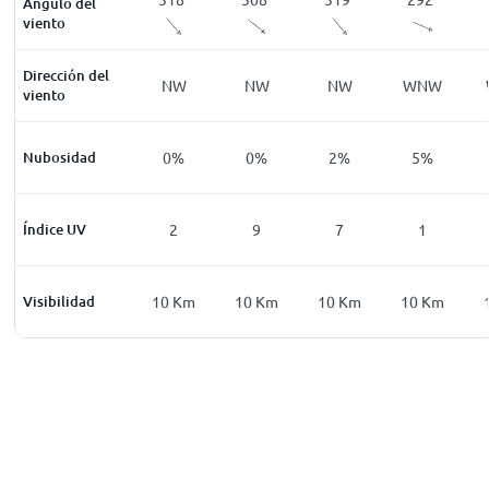
Ángulo del
viento
Dirección del
NW
WNW
NW
NW
NW
WNW
viento
0
%
Nubosidad
0
%
0
%
0
%
2
%
5
%
0
Índice UV
0
2
9
7
1
0
Km
Visibilidad
10
Km
10
Km
10
Km
10
Km
10
Km