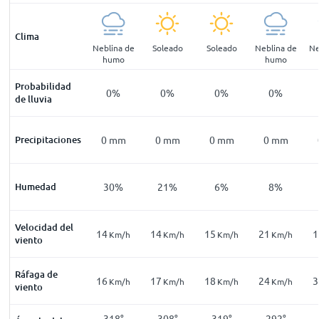
Clima
pejado
Despejado
Neblina de
Soleado
Soleado
Neblina de
Ne
humo
humo
Probabilidad
1
%
1
%
0
%
0
%
0
%
0
%
de lluvia
mm
Precipitaciones
0
mm
0
mm
0
mm
0
mm
0
mm
41
%
Humedad
37
%
30
%
21
%
6
%
8
%
Velocidad del
12
14
14
15
21
1
Km/h
Km/h
Km/h
Km/h
Km/h
Km/h
viento
Ráfaga de
24
16
17
18
24
3
Km/h
Km/h
Km/h
Km/h
Km/h
Km/h
viento
308
°
300
°
318
°
308
°
319
°
292
°