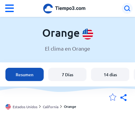
°F
°C
Orange
El clima en Orange
El clima en Orange
Estados Unidos
Resumen
7 Días
14 días
España
Argentina
Orange
Estados Unidos
California
Mis ubicaciones