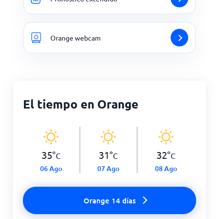
Orange webcam
El tiempo en Orange
35
°
31
°
32
°
C
C
C
06 Ago
07 Ago
08 Ago
Orange 14 días