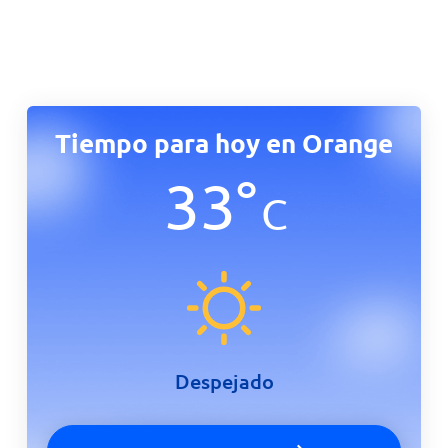
Tiempo para hoy en Orange
33
°
C
Despejado