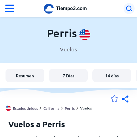
°F
°C
Perris
Vuelos
El clima en Perris
Estados Unidos
Resumen
7 Días
14 días
España
Argentina
Vuelos
Estados Unidos
California
Perris
Vuelos a Perris
Mis ubicaciones