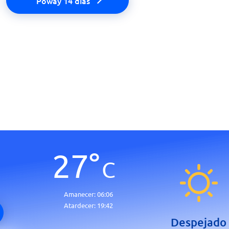
Poway 14 días
27
°
C
Amanecer:
06:06
Atardecer:
19:42
Despejado