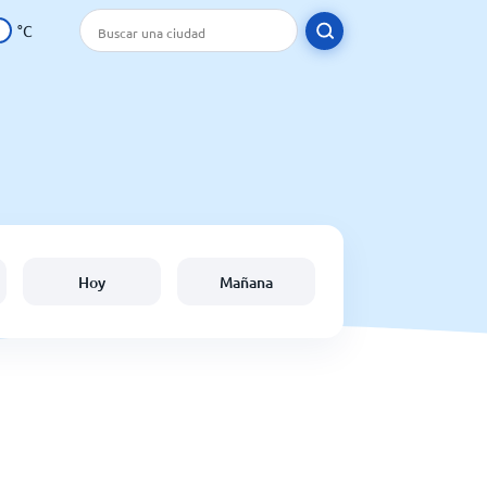
°C
Hoy
Mañana