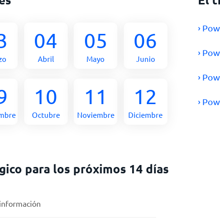
› Pow
3
04
05
06
› Pow
zo
Abril
Mayo
Junio
› Pow
9
10
11
12
› Pow
embre
Octubre
Noviembre
Diciembre
ico para los próximos 14 días
 información