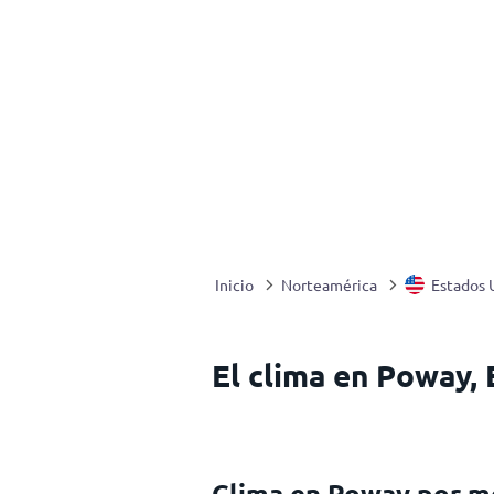
Inicio
Norteamérica
Estados 
El clima en Poway,
Clima en Poway por m