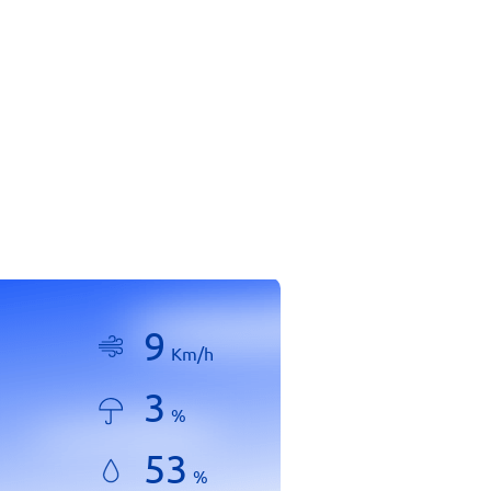
9
Km/h
3
%
53
%