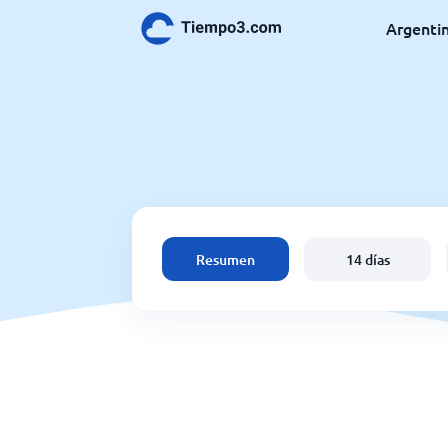
Argenti
Resumen
14 días