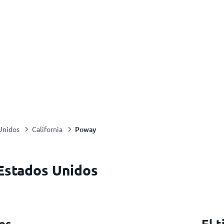
Poway
Unidos
California
 Estados Unidos
es
El 