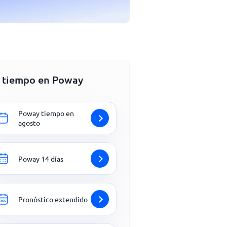
l tiempo en Poway
Poway tiempo en
agosto
Poway 14 días
Pronóstico extendido