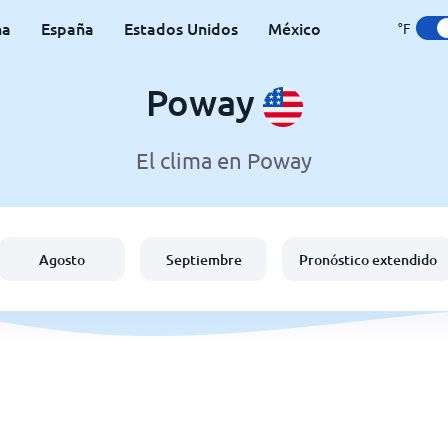
na
España
Estados Unidos
México
°F
Poway
El clima en Poway
Agosto
Septiembre
Pronóstico extendido