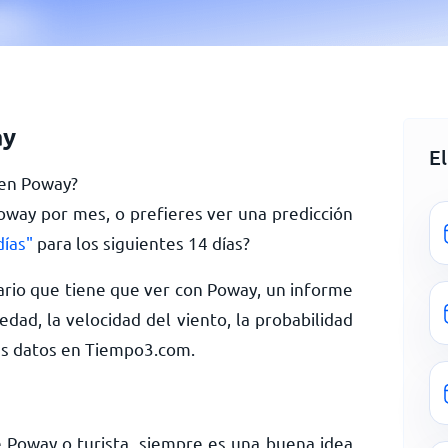
ay
E
y en Poway?
Poway por mes, o prefieres ver una predicción
ías"
para los siguientes 14 días?
rio que tiene que ver con Poway, un informe
dad, la velocidad del viento, la probabilidad
ás datos en Tiempo3.com.
 Poway o turista, siempre es una buena idea