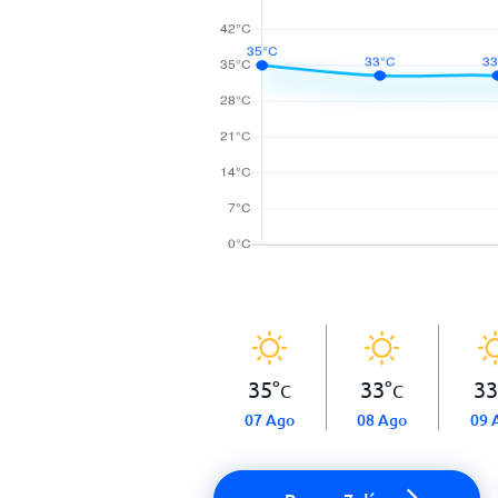
35
°
33
°
33
C
C
07 Ago
08 Ago
09 