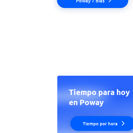
Poway 7 días
Tiempo para hoy
en Poway
Tiempo por hora