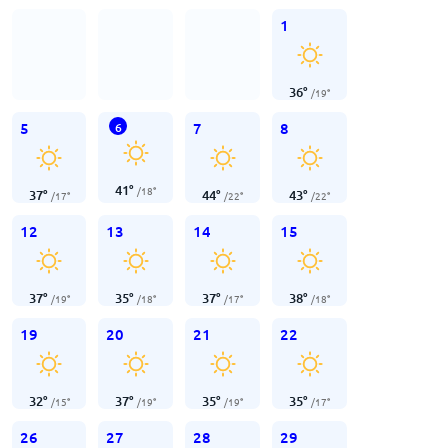
1
36
°
/
19
°
5
7
8
6
41
°
/
18
°
37
°
44
°
43
°
/
17
°
/
22
°
/
22
°
12
13
14
15
37
°
35
°
37
°
38
°
/
19
°
/
18
°
/
17
°
/
18
°
19
20
21
22
32
°
37
°
35
°
35
°
/
15
°
/
19
°
/
19
°
/
17
°
26
27
28
29