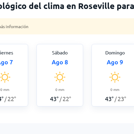
lógico del clima en Roseville par
 más información
iernes
Sábado
Domingo
go 7
Ago 8
Ago 9
0
mm
0
mm
0
mm
4
°
22
°
43
°
22
°
43
°
23
°
/
/
/