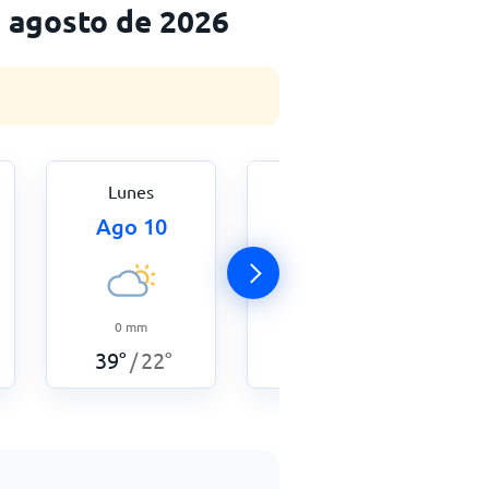
a agosto de 2026
Lunes
Martes
Ago 10
Ago 11
0
mm
0
mm
39
°
19
°
/
39
°
22
°
/