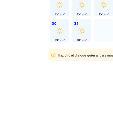
35
°
35
°
35
°
/
18
°
/
19
°
/
18
°
30
31
39
°
38
°
/
20
°
/
20
°
Haz clic el día que quieras para má