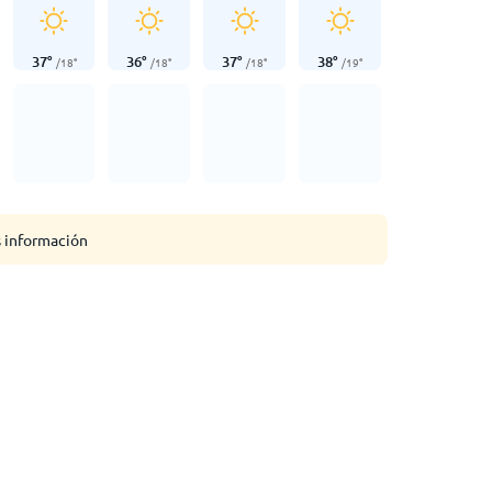
37
°
36
°
37
°
38
°
/
18
°
/
18
°
/
18
°
/
19
°
s información