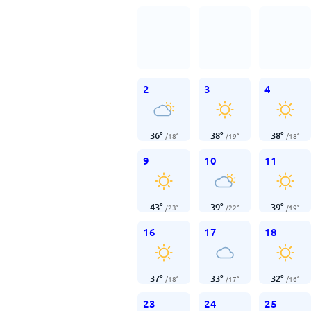
2
3
4
36
°
38
°
38
°
/
18
°
/
19
°
/
18
°
9
10
11
43
°
39
°
39
°
/
23
°
/
22
°
/
19
°
16
17
18
37
°
33
°
32
°
/
18
°
/
17
°
/
16
°
23
24
25