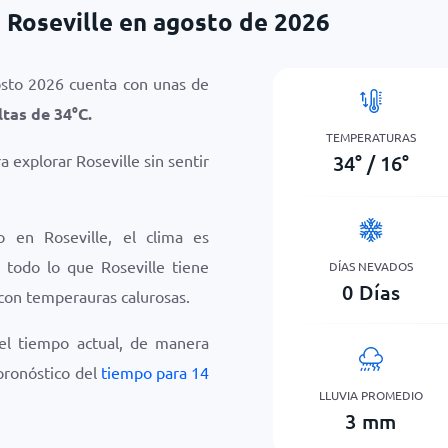
 Roseville en agosto de 2026
osto 2026 cuenta con unas de
ltas de
34
°
C
.
TEMPERATURAS
34
°
/
16
°
a explorar Roseville sin sentir
o en Roseville, el clima es
r todo lo que Roseville tiene
DÍAS NEVADOS
0
Días
 con temperauras calurosas.
del tiempo actual, de manera
 pronóstico del
tiempo para 14
LLUVIA PROMEDIO
3
mm