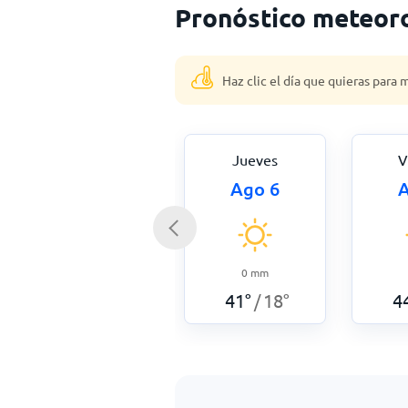
Pronóstico meteoro
Haz clic el día que quieras para
Jueves
V
Ago 6
A
0
mm
41
°
18
°
4
/