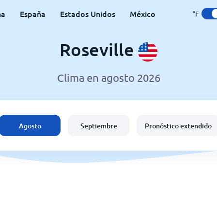
na
España
Estados Unidos
México
°F
Roseville
Clima en agosto 2026
Agosto
Septiembre
Pronóstico extendido