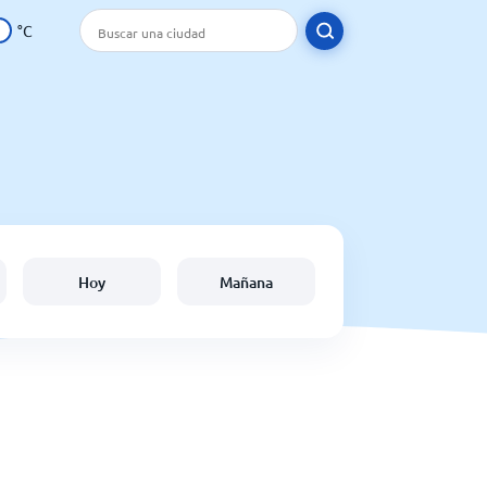
°C
Hoy
Mañana