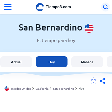
°F
°C
San Bernardino
El tiempo para hoy
El clima en San Bernardino
Estados Unidos
Actual
Hoy
Mañana
España
Argentina
Hoy
Estados Unidos
California
San Bernardino
Mis ubicaciones