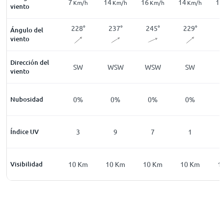
2
7
14
16
14
1
Km/h
Km/h
Km/h
Km/h
Km/h
Km/h
viento
121
°
121
°
228
°
237
°
245
°
229
°
Ángulo del
viento
Dirección del
ESE
ESE
SW
WSW
WSW
SW
viento
0
%
Nubosidad
0
%
0
%
0
%
0
%
0
%
0
Índice UV
0
3
9
7
1
0
Km
Visibilidad
10
Km
10
Km
10
Km
10
Km
10
Km