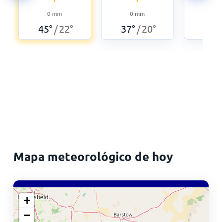
0
0
mm
0
mm
36
°
45
°
22
°
37
°
20
°
/
/
Mapa meteorológico de hoy
+
−