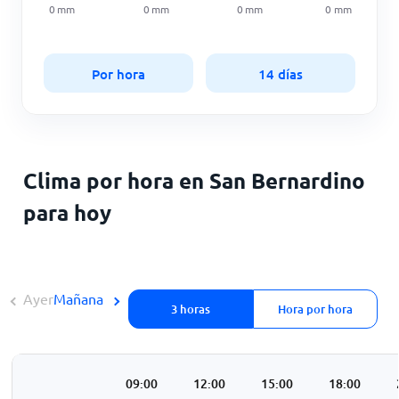
0
mm
0
mm
0
mm
0
mm
Por hora
14 días
Clima por hora en San Bernardino
para hoy
Ayer
Mañana
3 horas
Hora por hora
3:00
06:00
09:00
12:00
15:00
18:00