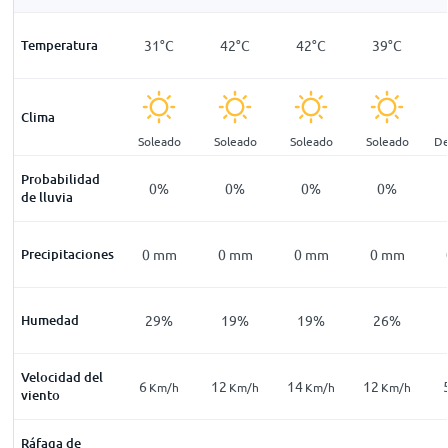
24
°
C
Temperatura
22
°
C
31
°
C
42
°
C
42
°
C
39
°
C
Clima
pejado
Despejado
Soleado
Soleado
Soleado
Soleado
De
Probabilidad
1
%
1
%
0
%
0
%
0
%
0
%
de lluvia
mm
Precipitaciones
0
mm
0
mm
0
mm
0
mm
0
mm
37
%
Humedad
40
%
29
%
19
%
19
%
26
%
Velocidad del
1
6
12
14
12
Km/h
Km/h
Km/h
Km/h
Km/h
Km/h
viento
Ráfaga de