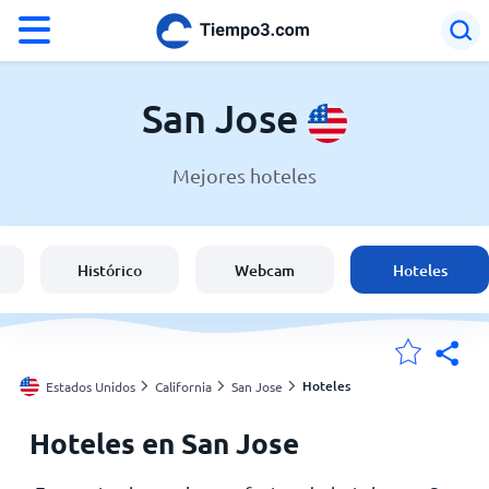
°F
°C
San Jose
Mejores hoteles
El clima en San Jose
Estados Unidos
Histórico
Webcam
Hoteles
España
Argentina
Hoteles
Estados Unidos
California
San Jose
Hoteles en San Jose
Mis ubicaciones