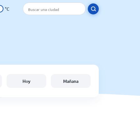
°C
Hoy
Mañana