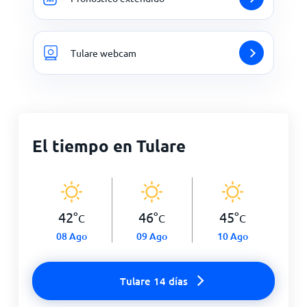
Tulare webcam
El tiempo en Tulare
42
°
46
°
45
°
C
C
C
08 Ago
09 Ago
10 Ago
Tulare 14 días