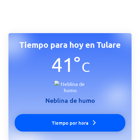
Tiempo para hoy en Tulare
41
°
C
Neblina de humo
Tiempo por hora