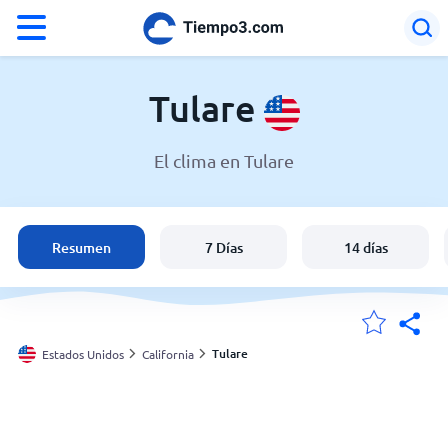
°F
°C
Tulare
El clima en Tulare
El clima en Tulare
Estados Unidos
Resumen
7 Días
14 días
España
Argentina
Tulare
Estados Unidos
California
Mis ubicaciones